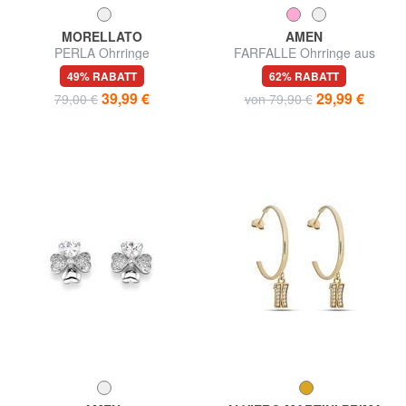
MORELLATO
AMEN
PERLA Ohrringe
FARFALLE Ohrringe aus
weißem Zirkon-Silber
49% RABATT
62% RABATT
39,99 €
29,99 €
79,00 €
von 79,90 €