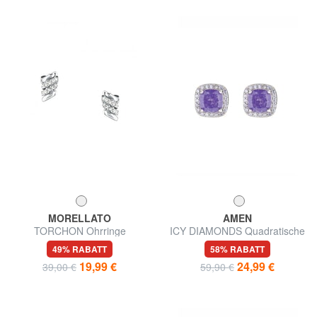
MORELLATO
AMEN
TORCHON Ohrringe
ICY DIAMONDS Quadratische
Ohrhänger mit Zirkonia
49% RABATT
58% RABATT
19,99 €
24,99 €
39,00 €
59,90 €