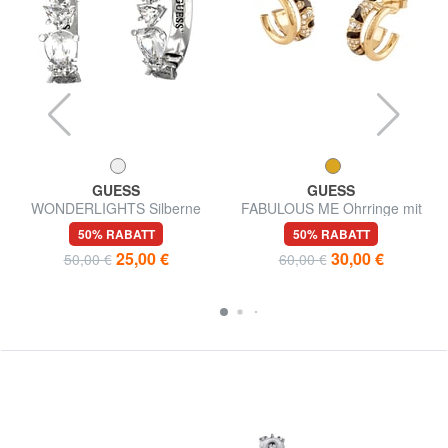
GUESS
GUESS
WONDERLIGHTS Silberne
FABULOUS ME Ohrringe mit
Ohrringe
Guess-Gravur
50% RABATT
50% RABATT
25,00 €
30,00 €
50,00 €
60,00 €