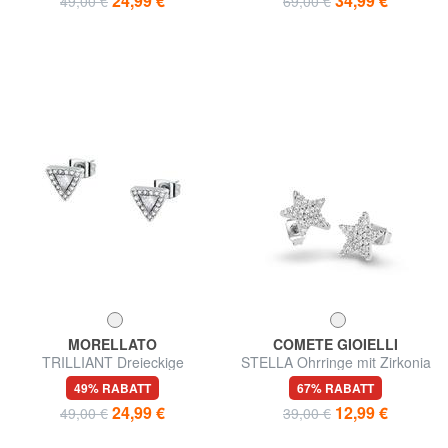
24,99 €
34,99 €
49,00 €
69,00 €
MORELLATO
COMETE GIOIELLI
TRILLIANT Dreieckige
STELLA Ohrringe mit Zirkonia
Ohrringe mit Zirkonen
49% RABATT
67% RABATT
24,99 €
12,99 €
49,00 €
39,00 €