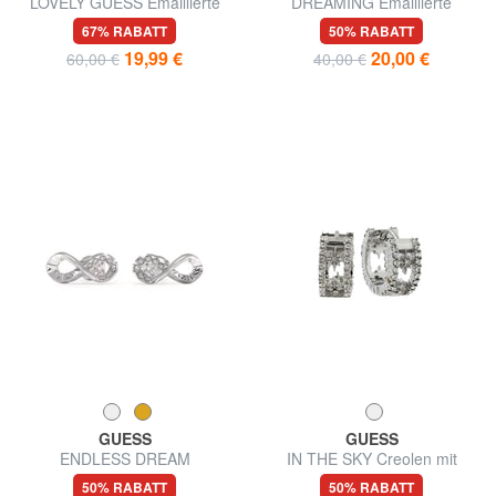
LOVELY GUESS Emaillierte
DREAMING Emaillierte
Herzohrringe
Ohrstecker mit Logo
67% RABATT
50% RABATT
19,99 €
20,00 €
60,00 €
40,00 €
GUESS
GUESS
ENDLESS DREAM
IN THE SKY Creolen mit
Unendlichkeitssymbol-
Zirkonia gearbeitet
50% RABATT
50% RABATT