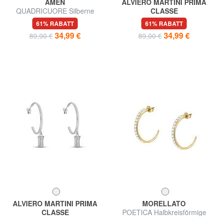
AMEN
ALVIERO MARTINI PRIMA
QUADRICUORE Silberne
CLASSE
Ohrringe mit weißen Zirkonen
BROADWAY Kreisohrringe mit
61% RABATT
61% RABATT
Anhänger
34,99 €
34,99 €
89,90 €
89,00 €
ALVIERO MARTINI PRIMA
MORELLATO
CLASSE
POETICA Halbkreisförmige