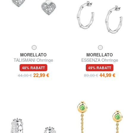
MORELLATO
MORELLATO
TALISMANI Ohrringe
ESSENZA Ohrringe
48% RABATT
49% RABATT
22,99 €
44,99 €
44,00 €
89,00 €