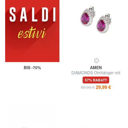
BIS -70%
AMEN
DIAMONDS Ohrhänger mit
farbigem Zirkonia
57% RABATT
29,99 €
69,90 €