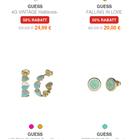
GUESS
GUESS
4G VINTAGE Halbkreis-
FALLING IN LOVE
Ohrringe mit Anhänger
Herzschloss-Ohrringe
58% RABATT
50% RABATT
24,99 €
20,00 €
59,00 €
40,00 €
GUESS
GUESS