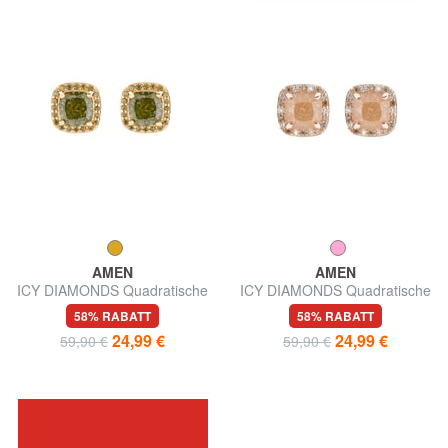
AMEN
AMEN
ICY DIAMONDS Quadratische
ICY DIAMONDS Quadratische
Ohrhänger mit Zirkonia
Ohrläppchen mit Zirkonia
58% RABATT
58% RABATT
24,99 €
24,99 €
59,90 €
59,90 €