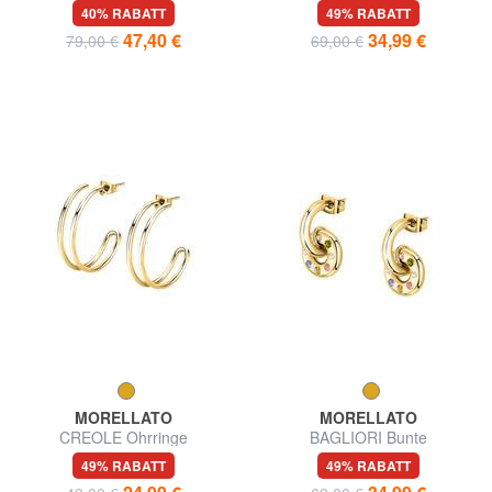
BROADWAY Kreisohrringe mit
Ohrringe mit Kristallen
40% RABATT
49% RABATT
Anhänger
47,40 €
34,99 €
79,00 €
69,00 €
MORELLATO
MORELLATO
CREOLE Ohrringe
BAGLIORI Bunte
Kristallohrringe
49% RABATT
49% RABATT