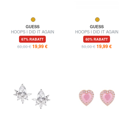
GUESS
GUESS
HOOPS I DID IT AGAIN
HOOPS I DID IT AGAIN
Große Creolen
Mittelgroße Creolen
67% RABATT
60% RABATT
19,99 €
19,99 €
60,00 €
50,00 €