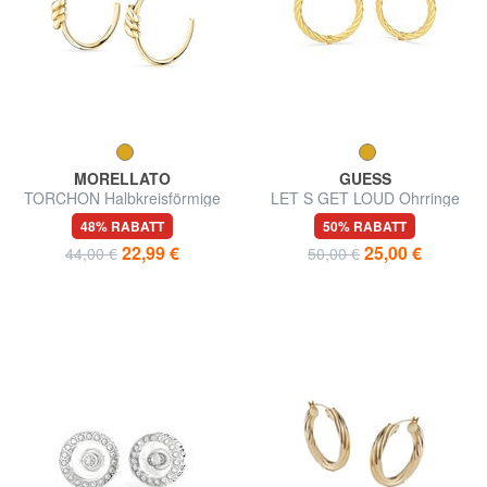
MORELLATO
GUESS
TORCHON Halbkreisförmige
LET S GET LOUD Ohrringe
Ohrringe
mit Torchon-Creolen
48% RABATT
50% RABATT
22,99 €
25,00 €
44,00 €
50,00 €