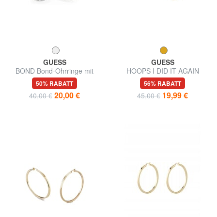
GUESS
GUESS
BOND Bond-Ohrringe mit
HOOPS I DID IT AGAIN
Zirkonen
Torchon-Ohrringe
50% RABATT
56% RABATT
20,00 €
19,99 €
40,00 €
45,00 €