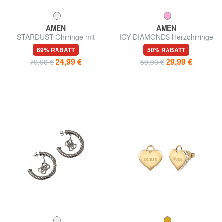
AMEN
AMEN
STARDUST Ohrringe mit
ICY DIAMONDS Herzohrringe
Zirkonia
mit Stein
69% RABATT
50% RABATT
24,99 €
29,99 €
79,90 €
59,90 €