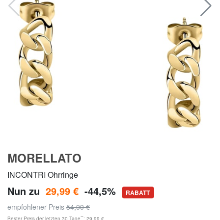
MORELLATO
INCONTRI Ohrringe
Nun zu
29,99 €
-44,5%
RABATT
empfohlener Preis
54,00 €
**
Bester Preis der letzten 30 Tage
: 29,99 €