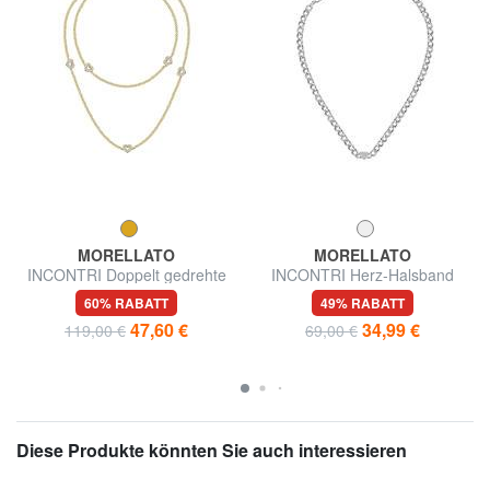
MORELLATO
MORELLATO
INCONTRI Doppelt gedrehte
INCONTRI Herz-Halsband
Halskette mit Herzen
60% RABATT
49% RABATT
47,60 €
34,99 €
119,00 €
69,00 €
Diese Produkte könnten Sie auch interessieren