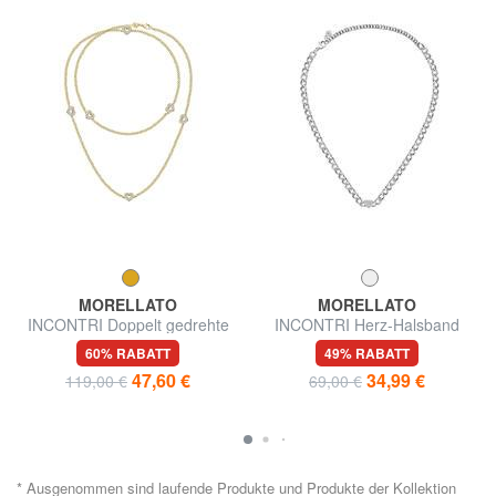
MORELLATO
MORELLATO
INCONTRI Doppelt gedrehte
INCONTRI Herz-Halsband
Halskette mit Herzen
60% RABATT
49% RABATT
47,60 €
34,99 €
119,00 €
69,00 €
* Ausgenommen sind laufende Produkte und Produkte der Kollektion