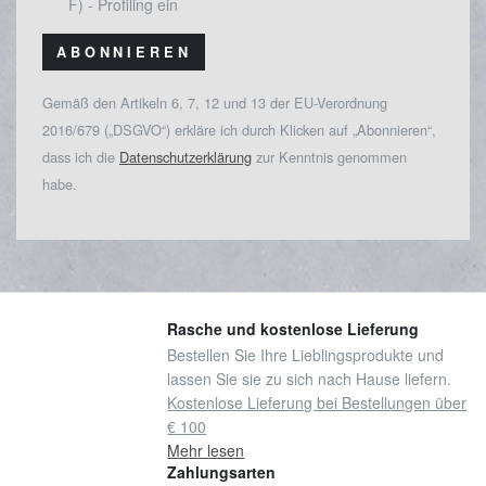
F) - Profiling ein
ABONNIEREN
Gemäß den Artikeln 6, 7, 12 und 13 der EU-Verordnung
2016/679 („DSGVO“) erkläre ich durch Klicken auf „Abonnieren“,
dass ich die
Datenschutzerklärung
zur Kenntnis genommen
habe.
Rasche und kostenlose Lieferung
Bestellen Sie Ihre Lieblingsprodukte und
lassen Sie sie zu sich nach Hause liefern.
Kostenlose Lieferung bei Bestellungen über
€ 100
Mehr lesen
Zahlungsarten