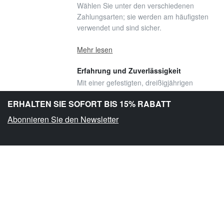
Wählen Sie unter den verschiedenen
Zahlungsarten; sie werden am häufigsten
verwendet und sind sicher.
Mehr lesen
Erfahrung und Zuverlässigkeit
Mit einer gefestigten, dreißigjährigen
Erfahrung und einer von Professionalität
ERHALTEN SIE SOFORT BIS 15% RABATT
und Effizienz geschriebenen Geschichte
Abonnieren Sie den Newsletter
Mehr lesen
Kundendienst
Unsere Geschäfte in Mailand