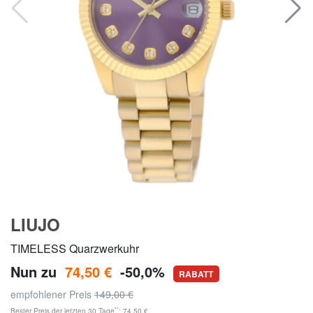
LIUJO
TIMELESS Quarzwerkuhr
Nun zu
74,50 €
-50,0%
RABATT
empfohlener Preis
149,00 €
**
Bester Preis der letzten 30 Tage
: 74,50 €