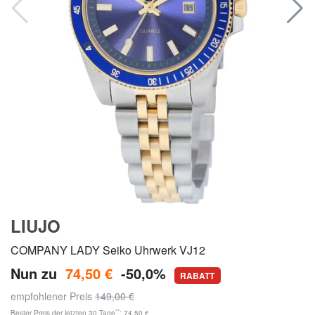
LIUJO
COMPANY LADY Seiko Uhrwerk VJ12
Nun zu
74,50 €
-50,0%
RABATT
empfohlener Preis
149,00 €
**
Bester Preis der letzten 30 Tage
: 74,50 €