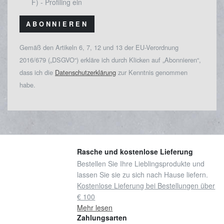
F) - Profiling ein
ABONNIEREN
Gemäß den Artikeln 6, 7, 12 und 13 der EU-Verordnung
2016/679 („DSGVO“) erkläre ich durch Klicken auf „Abonnieren“,
dass ich die
Datenschutzerklärung
zur Kenntnis genommen
habe.
Rasche und kostenlose Lieferung
Bestellen Sie Ihre Lieblingsprodukte und
lassen Sie sie zu sich nach Hause liefern.
Kostenlose Lieferung bei Bestellungen über
€ 100
Mehr lesen
Zahlungsarten