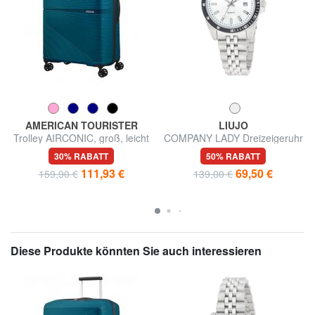
AMERICAN TOURISTER
LIUJO
Trolley AIRCONIC, groß, leicht
COMPANY LADY Dreizeigeruhr
mit Seiko VJ12 Uhrwerk
30% RABATT
50% RABATT
111,93 €
69,50 €
159,90 €
139,00 €
Diese Produkte könnten Sie auch interessieren