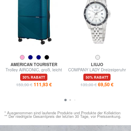
AMERICAN TOURISTER
LIUJO
Trolley AIRCONIC, groß, leicht
COMPANY LADY Dreizeigeruhr
mit Seiko VJ12 Uhrwerk
30% RABATT
50% RABATT
111,93 €
69,50 €
159,90 €
139,00 €
* Ausgenommen sind laufende Produkte und Produkte der Kollektion
** Der niedrigste Gesamtpreis der letzten 30 Tage, vor Preissenkung.