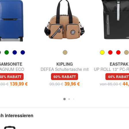
SAMSONITE
KIPLING
EASTPAK
AGNUM ECO
DEFEA Schultertasche mit
UP ROLL 13" PC-R
agroßer Trolley
Schultergurt
48% RABATT
60% RABATT
44% RABAT
139,99 €
39,96 €
44
,00 €
99,90 €
von 85,00 €
h interessieren