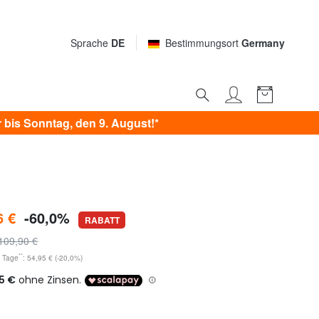
Sprache
DE
Bestimmungsort
Germany
bis Sonntag, den 9. August!*
6 €
-60,0%
RABATT
109,90 €
**
0 Tage
: 54,95 € (-20,0%)