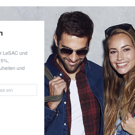
n
er LeSAC und
 15%,
uheiten und