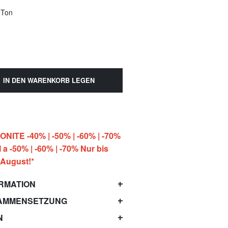
 Ton
IN DEN WARENKORB LEGEN
ITE -40% | -50% | -60% | -70%
 -50% | -60% | -70% Nur bis
 August!*
RMATION
AMMENSETZUNG
N