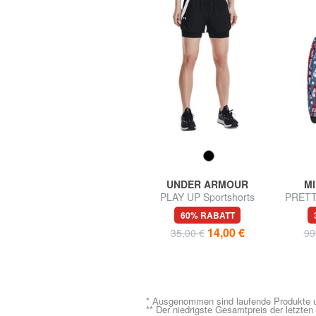
EASTPAK
UNDER ARMOUR
M
UP ROLL 13" PC-Rucksack
PLAY UP Sportshorts
PRETTI
Troll
44% RABATT
60% RABATT
44,99 €
14,00 €
von 85,00 €
35,00 €
99
* Ausgenommen sind laufende Produkte u
** Der niedrigste Gesamtpreis der letzte