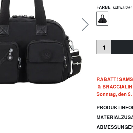
FARBE
: schwarzer
RABATT! SAMSON
& BRACCIALINI a
Sonntag, den 9.
PRODUKTINFO
MATERIALZUS
ABMESSUNGE