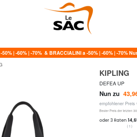
0% | -60% | -70% & BRACCIALINI a -50% | -60% | -70% Nur 
NG
KIPLING
DEFEA UP
Nun zu
43,9
empfohlener Preis
Bester Preis der letzten 3
(1)