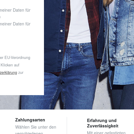
 meiner Daten für
n
 meiner Daten für
der EU-Verordnung
 Klicken auf
zerklärung
zur
Zahlungsarten
Erfahrung und
Zuverlässigkeit
Wählen Sie unter den
Mit einer gefestigten,
verschiedenen