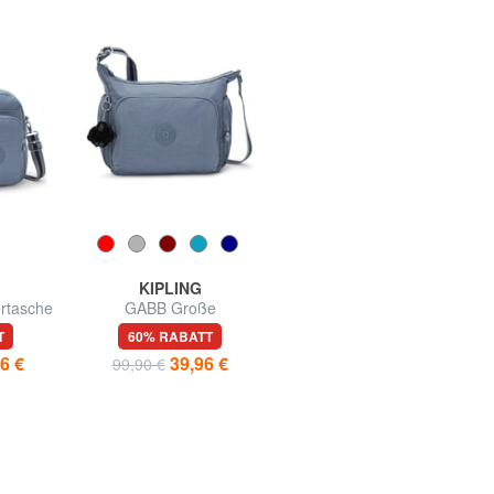
KIPLING
KIPLING
rtasche
GABB Große
DALMA Umhängetasche
urt
Umhängetasche
T
60% RABATT
60% RABATT
6 €
39,96 €
35,96 €
99,90 €
89,90 €