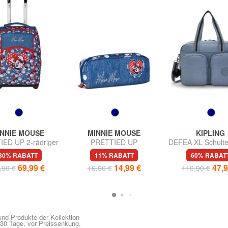
INNIE MOUSE
MINNIE MOUSE
KIPLING
ED UP 2-rädriger
PRETTIED UP
DEFEA XL Schulte
ey-Rucksack, fest
Briefumschlag
mit Schulterg
30% RABATT
11% RABATT
60% RABAT
montiert
69,99 €
14,99 €
47,9
,90 €
16,90 €
119,90 €
nd Produkte der Kollektion
n 30 Tage, vor Preissenkung.