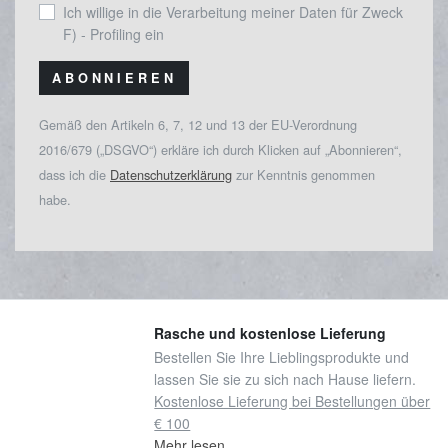
Ich willige in die Verarbeitung meiner Daten für Zweck
F) - Profiling ein
ABONNIEREN
Gemäß den Artikeln 6, 7, 12 und 13 der EU-Verordnung
2016/679 („DSGVO“) erkläre ich durch Klicken auf „Abonnieren“,
dass ich die
Datenschutzerklärung
zur Kenntnis genommen
habe.
Rasche und kostenlose Lieferung
Bestellen Sie Ihre Lieblingsprodukte und
lassen Sie sie zu sich nach Hause liefern.
Kostenlose Lieferung bei Bestellungen über
€ 100
Mehr lesen