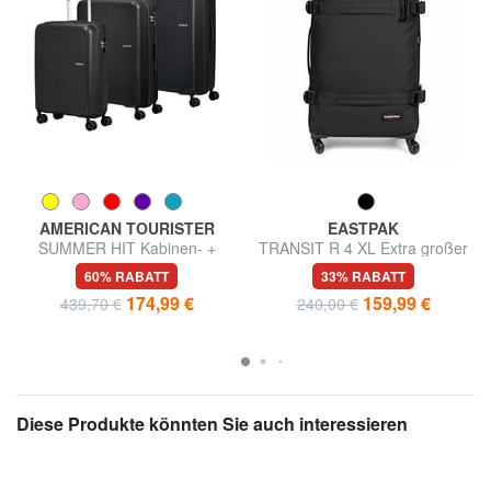
AMERICAN TOURISTER
EASTPAK
SUMMER HIT Kabinen- +
TRANSIT R 4 XL Extra großer
Mittel- + Groß-Trolley-Set
Trolley
60% RABATT
33% RABATT
174,99 €
159,99 €
439,70 €
240,00 €
Diese Produkte könnten Sie auch interessieren