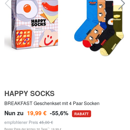
HAPPY SOCKS
BREAKFAST Geschenkset mit 4 Paar Socken
Nun zu
19,99 €
-55,6%
RABATT
empfohlener Preis
45,00 €
**
Bester Preis der letzten 30 Tage
: 19,99 €