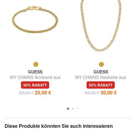
GUESS
GUESS
MY CHAINS Armband aus
MY CHAINS Halskette aus
Gelbgold
Gelbgold, Kettengeflecht
50% RABATT
50% RABATT
25,00 €
30,00 €
50,00 €
60,00 €
Diese Produkte könnten Sie auch interessieren