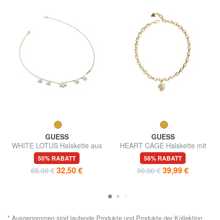
GUESS
GUESS
WHITE LOTUS Halskette aus
HEART CAGE Halskette mit
Gelbgold, Motiv mit mehreren
Herz
50% RABATT
56% RABATT
Lotusblüten
32,50 €
39,99 €
65,00 €
90,00 €
* Ausgenommen sind laufende Produkte und Produkte der Kollektion