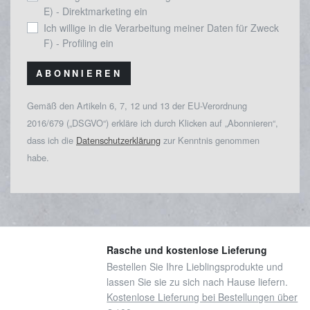
E) - Direktmarketing ein
Ich willige in die Verarbeitung meiner Daten für Zweck
F) - Profiling ein
ABONNIEREN
Gemäß den Artikeln 6, 7, 12 und 13 der EU-Verordnung
2016/679 („DSGVO“) erkläre ich durch Klicken auf „Abonnieren“,
dass ich die
Datenschutzerklärung
zur Kenntnis genommen
habe.
Rasche und kostenlose Lieferung
Bestellen Sie Ihre Lieblingsprodukte und
lassen Sie sie zu sich nach Hause liefern.
Kostenlose Lieferung bei Bestellungen über