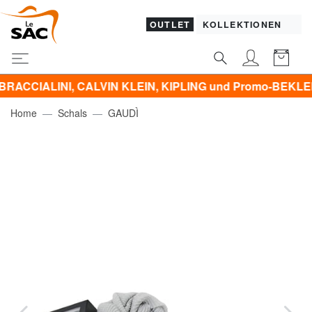
OUTLET
KOLLEKTIONEN
INI, CALVIN KLEIN, KIPLING und Promo-BEKLEIDUNG -50%
Home
Schals
GAUDÌ