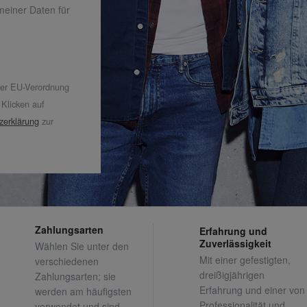
 meiner Daten für
der EU-Verordnung
 Klicken auf
zerklärung
zur
Zahlungsarten
Erfahrung und
Zuverlässigkeit
Wählen Sie unter den
Mit einer gefestigten,
verschiedenen
dreißigjährigen
Zahlungsarten; sie
Erfahrung und einer von
werden am häufigsten
Professionalität und
verwendet und sind