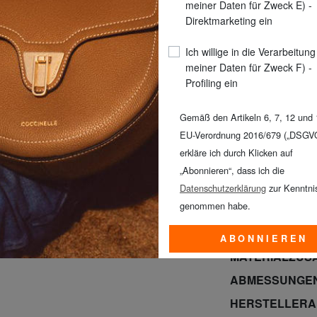
meiner Daten für Zweck E) -
Direktmarketing ein
Ich willige in die Verarbeitung
meiner Daten für Zweck F) -
Profiling ein
Gemäß den Artikeln 6, 7, 12 und 
EU-Verordnung 2016/679 („DSGV
erkläre ich durch Klicken auf
Promo KLEIDUNG
„Abonnieren“, dass ich die
KLEIN alles zu 
Datenschutzerklärung
zur Kenntni
August!*
genommen habe.
PRODUKTINFO
ABONNIEREN
MATERIALZUS
ABMESSUNGE
HERSTELLER