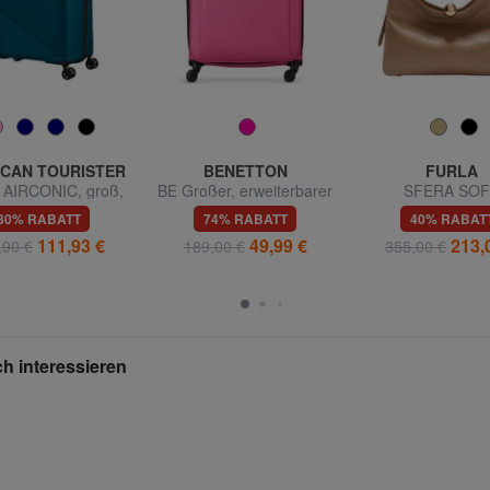
CAN TOURISTER
BENETTON
FURLA
y AIRCONIC, groß,
BE Großer, erweiterbarer
SFERA SO
leicht
Trolley
Umhängetasche au
30% RABATT
74% RABATT
40% RABAT
111,93 €
49,99 €
213,
,90 €
189,00 €
355,00 €
h interessieren