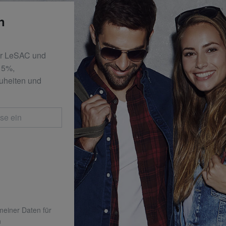
n
er LeSAC und
 15%,
uheiten und
 meiner Daten für
n