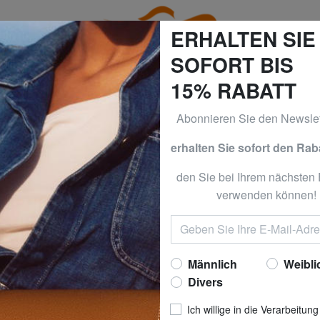
ERHALTEN SIE
SOFORT BIS
15% RABATT
Abonnieren Sie den Newslet
alles zu -50% & CALVIN KLEIN alles zu -60% Nur bis Sonn
erhalten Sie sofort den Rab
URLA
FURLA
den Sie bei Ihrem nächsten 
verwenden können!
SFERA SOFT Kart
Nun zu
72,0
empfohlener Preis
Bester Preis der letzten 3
Männlich
Weibli
Divers
Ich willige in die Verarbeitung
FARBE
: Toffee+Des