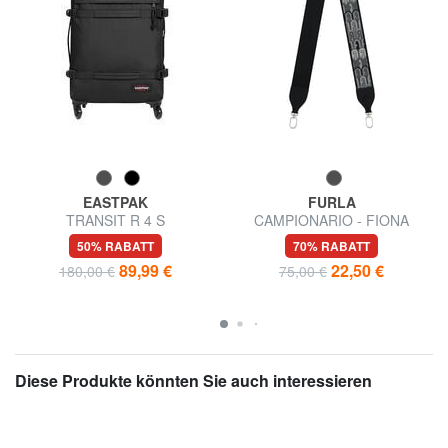
EASTPAK
FURLA
TRANSIT R 4 S
CAMPIONARIO - FIONA
Handgepäckwagen
Schultergurt für Taschen
50% RABATT
70% RABATT
89,99 €
22,50 €
180,00 €
75,00 €
Diese Produkte könnten Sie auch interessieren