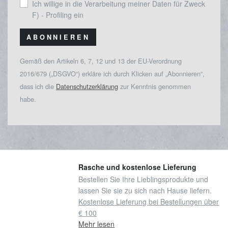
Ich willige in die Verarbeitung meiner Daten für Zweck
F) - Profiling ein
ABONNIEREN
Gemäß den Artikeln 6, 7, 12 und 13 der EU-Verordnung
2016/679 („DSGVO“) erkläre ich durch Klicken auf „Abonnieren“,
dass ich die
Datenschutzerklärung
zur Kenntnis genommen
habe.
Rasche und kostenlose Lieferung
Bestellen Sie Ihre Lieblingsprodukte und
lassen Sie sie zu sich nach Hause liefern.
Kostenlose Lieferung bei Bestellungen über
€ 100
Mehr lesen