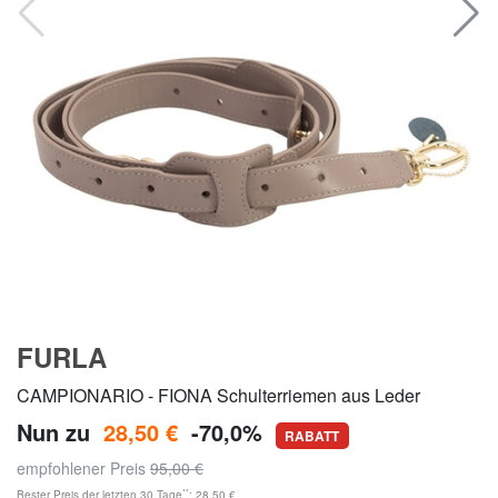
FURLA
CAMPIONARIO - FIONA Schulterriemen aus Leder
Nun zu
28,50 €
-70,0%
RABATT
empfohlener Preis
95,00 €
**
Bester Preis der letzten 30 Tage
: 28,50 €