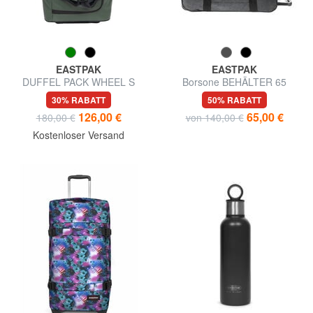
EASTPAK
EASTPAK
DUFFEL PACK WHEEL S
Borsone BEHÄLTER 65
Kleiner wasserabweisender
30% RABATT
50% RABATT
Reisetaschen-Trolley
126,00 €
65,00 €
180,00 €
von 140,00 €
Kostenloser Versand