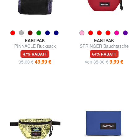
EASTPAK
EASTPAK
PINNACLE Rucksack
SPRINGER Bauchtasche
47% RABATT
64% RABATT
49,99 €
9,99 €
95,00 €
von 35,00 €