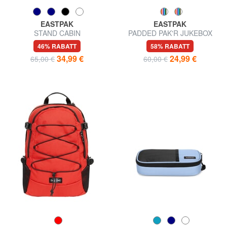
EASTPAK
EASTPAK
STAND CABIN
PADDED PAK'R JUKEBOX
Rucksack für PC13"
46% RABATT
58% RABATT
34,99 €
24,99 €
65,00 €
60,00 €