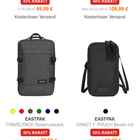
43% RABATT
48% RABATT
wasserabweisend
99,99 €
109,99 €
175,00 €
von 210,00 €
Kostenloser Versand
Kostenloser Versand
EASTPAK
EASTPAK
TRAVELPACK Reiserucksack,
CNNCT F POUCH Beutel mit
17 "PC-Halterung
vertikaler Öffnung
30% RABATT
50% RABATT