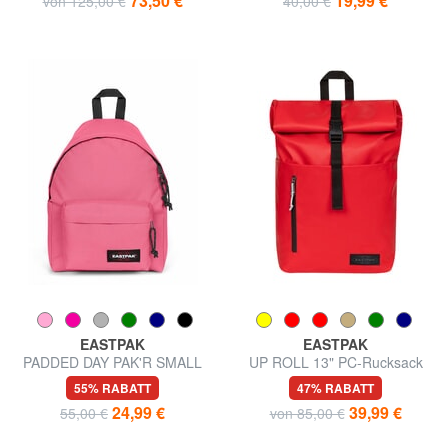
73,50 €
19,99 €
von 125,00 €
40,00 €
EASTPAK
EASTPAK
PADDED DAY PAK'R SMALL
UP ROLL 13" PC-Rucksack
Rucksack mit Tablet-
55% RABATT
47% RABATT
Halterung
24,99 €
39,99 €
55,00 €
von 85,00 €