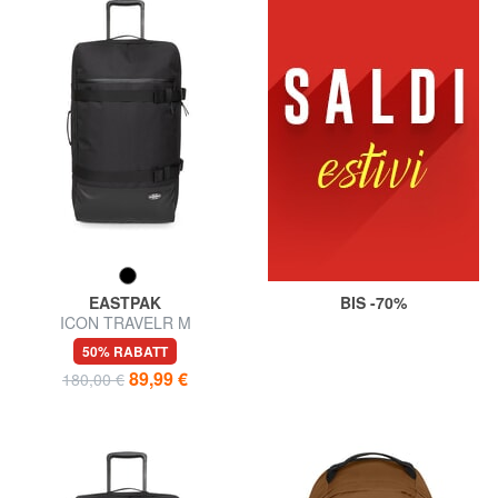
EASTPAK
BIS -70%
ICON TRAVELR M
Mittelgroßer Trolley
50% RABATT
89,99 €
180,00 €