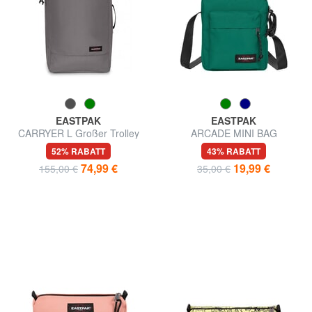
EASTPAK
EASTPAK
CARRYER L Großer Trolley
ARCADE MINI BAG
Umhängetasche
52% RABATT
43% RABATT
74,99 €
19,99 €
155,00 €
35,00 €