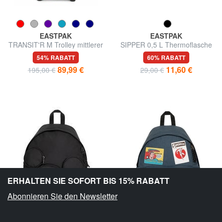
EASTPAK
EASTPAK
TRANSIT'R M Trolley mittlerer
SIPPER 0,5 L Thermoflasche
Größe
54% RABATT
60% RABATT
89,99 €
11,60 €
195,00 €
29,00 €
ERHALTEN SIE SOFORT BIS 15% RABATT
Abonnieren Sie den Newsletter