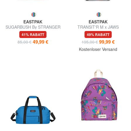
EASTPAK
EASTPAK
SUGARBUSH By STRANGER
TRANSIT'R M x JAWS
THINGS Laptoprucksack 15"
Mittelgroßer Trolley
41% RABATT
49% RABATT
49,99 €
99,99 €
85,00 €
195,00 €
Kostenloser Versand