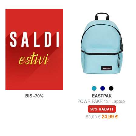
BIS -70%
EASTPAK
POWR PAKR 13" Laptop-
Rucksack
50% RABATT
24,99 €
50,00 €