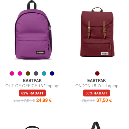
EASTPAK
EASTPAK
OUT OF OFFICE 13 "Laptop-
LONDON 15-Zoll-Laptop-
Rucksack
Rucksack
62% RABATT
50% RABATT
24,99 €
37,50 €
von 67,00 €
75,00 €