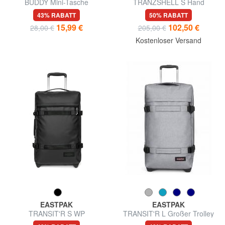
BUDDY Mini-Tasche
TRANZSHELL S Hand
luggage trolley
43% RABATT
50% RABATT
15,99 €
102,50 €
28,00 €
205,00 €
Kostenloser Versand
EASTPAK
EASTPAK
TRANSIT'R S WP
TRANSIT'R L Großer Trolley
Handgepäcktrolley,