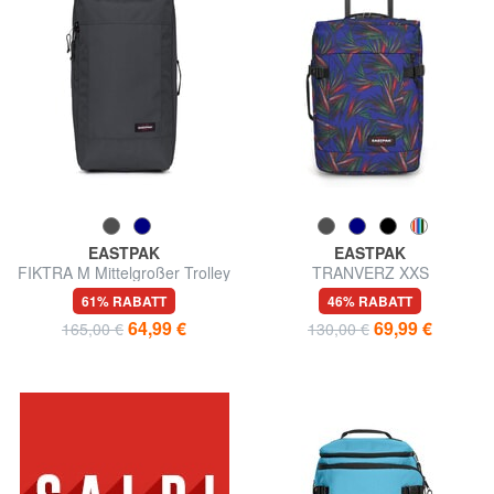
EASTPAK
EASTPAK
FIKTRA M Mittelgroßer Trolley
TRANVERZ XXS
Untersitzwagen
61% RABATT
46% RABATT
64,99 €
69,99 €
165,00 €
130,00 €