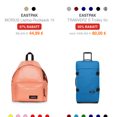
EASTPAK
EASTPAK
MORIUS Laptop-Rucksack 15
TRANVERZ S Trolley für
"
Handgepäck
47% RABATT
50% RABATT
44,99 €
80,00 €
85,00 €
von 165,00 €