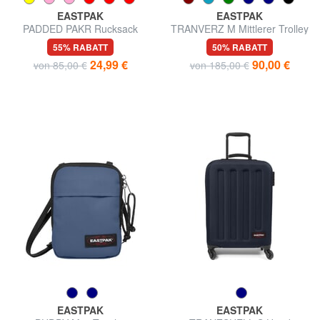
EASTPAK
EASTPAK
PADDED PAKR Rucksack
TRANVERZ M Mittlerer Trolley
55% RABATT
50% RABATT
24,99 €
90,00 €
von 85,00 €
von 185,00 €
EASTPAK
EASTPAK