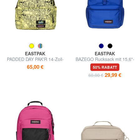
EASTPAK
EASTPAK
PADDED DAY PAK'R 14-Zoll-
BAZEGO Rucksack mit 15,6"-
Laptop-Rucksack
Laptophalterung
65,00 €
50% RABATT
29,99 €
60,00 €