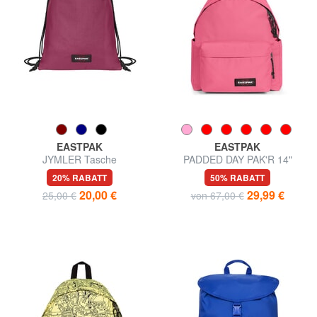
EASTPAK
EASTPAK
JYMLER Tasche
PADDED DAY PAK'R 14"
Laptop-Rucksack
20% RABATT
50% RABATT
20,00 €
29,99 €
25,00 €
von 67,00 €