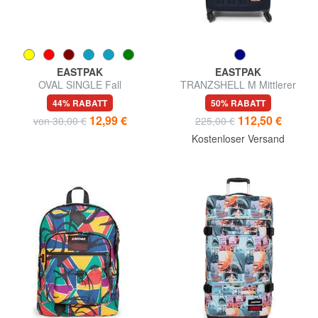
EASTPAK
EASTPAK
OVAL SINGLE Fall
TRANZSHELL M Mittlerer
Trolley
44% RABATT
50% RABATT
12,99 €
112,50 €
von 30,00 €
225,00 €
Kostenloser Versand