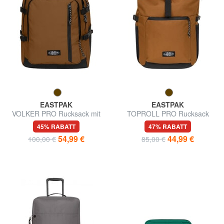
EASTPAK
EASTPAK
VOLKER PRO Rucksack mit
TOPROLL PRO Rucksack
zwei Taschen
45% RABATT
47% RABATT
54,99 €
44,99 €
100,00 €
85,00 €