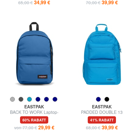
34,99 €
39,99 €
65,00 €
70,00 €
EASTPAK
EASTPAK
BACK TO WORK Laptop-
PADDED DOUBLE 13
Rucksack 15 "
"Laptop-Rucksack
60% RABATT
41% RABATT
29,99 €
39,99 €
von 77,00 €
68,00 €