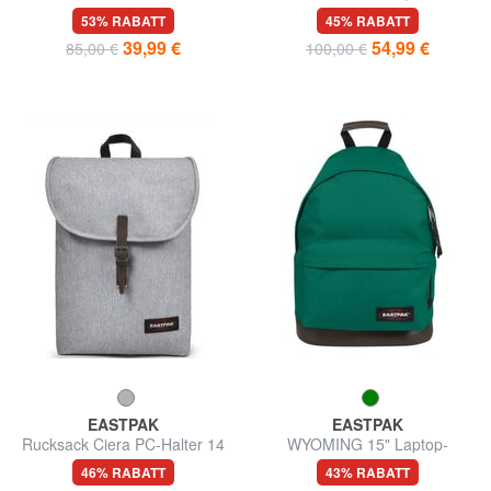
Rucksack
Laptop-Rucksack
53% RABATT
45% RABATT
39,99 €
54,99 €
85,00 €
100,00 €
EASTPAK
EASTPAK
Rucksack Ciera PC-Halter 14
WYOMING 15" Laptop-
"
Rucksack
46% RABATT
43% RABATT