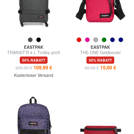
EASTPAK
EASTPAK
TRANSIT'R 4 L Trolley groß
THE ONE Geldbeutel
50% RABATT
50% RABATT
109,99 €
15,00 €
220,00 €
30,00 €
Kostenloser Versand