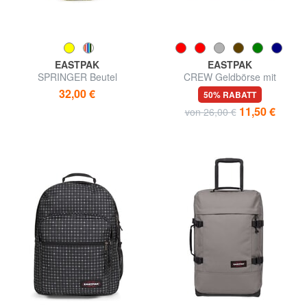
EASTPAK
EASTPAK
SPRINGER Beutel
CREW Geldbörse mit
Klettverschluss
32,00 €
50% RABATT
11,50 €
von 26,00 €