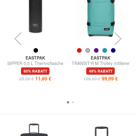
EASTPAK
EASTPAK
SIPPER 0,5 L Thermoflasche
TRANSIT'R M Trolley mittlerer
Größe
60% RABATT
49% RABATT
11,60 €
99,99 €
29,00 €
195,00 €