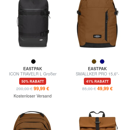
EASTPAK
EASTPAK
ICON TRAVELR L Großer
SMALLKER PRO 15,6"-
Trolley
Laptop-Rucksack
50% RABATT
41% RABATT
99,99 €
49,99 €
200,00 €
85,00 €
Kostenloser Versand