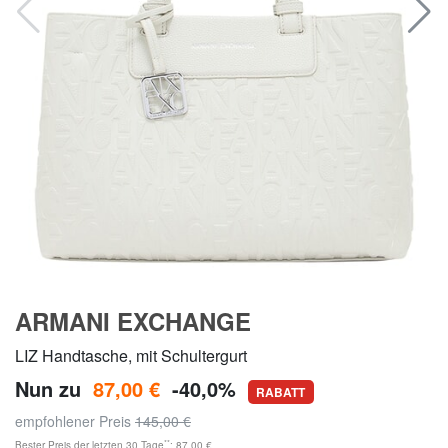
ARMANI EXCHANGE
LIZ Handtasche, mit Schultergurt
Nun zu
87,00 €
-40,0%
RABATT
empfohlener Preis
145,00 €
**
Bester Preis der letzten 30 Tage
: 87,00 €