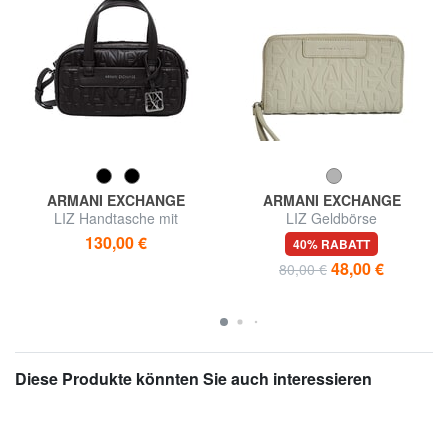
ARMANI EXCHANGE
ARMANI EXCHANGE
LIZ Handtasche mit
LIZ Geldbörse
Schulterriemen
130,00 €
40% RABATT
48,00 €
80,00 €
Diese Produkte könnten Sie auch interessieren