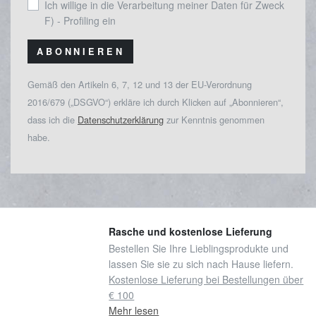
Ich willige in die Verarbeitung meiner Daten für Zweck
F) - Profiling ein
ABONNIEREN
Gemäß den Artikeln 6, 7, 12 und 13 der EU-Verordnung
2016/679 („DSGVO“) erkläre ich durch Klicken auf „Abonnieren“,
dass ich die
Datenschutzerklärung
zur Kenntnis genommen
habe.
Rasche und kostenlose Lieferung
Bestellen Sie Ihre Lieblingsprodukte und
lassen Sie sie zu sich nach Hause liefern.
Kostenlose Lieferung bei Bestellungen über
€ 100
Mehr lesen