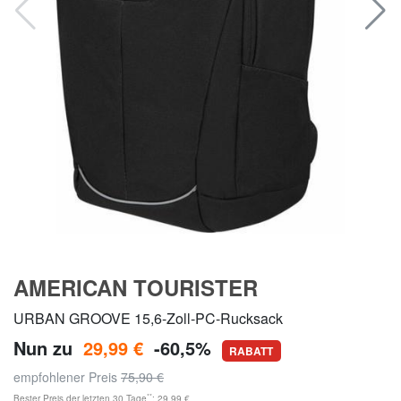
AMERICAN TOURISTER
URBAN GROOVE 15,6-Zoll-PC-Rucksack
Nun zu
29,99 €
-60,5%
RABATT
empfohlener Preis
75,90 €
**
Bester Preis der letzten 30 Tage
: 29,99 €