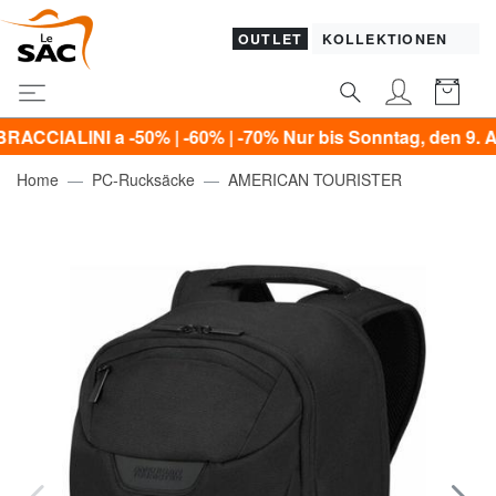
OUTLET
KOLLEKTIONEN
NI a -50% | -60% | -70% Nur bis Sonntag, den 9. August!*
Home
PC-Rucksäcke
AMERICAN TOURISTER