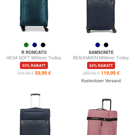
R RONCATO
SAMSONITE
HEXA SOFT Mittlerer Trolley,
BEAUHAVEN Mittlerer Trolley,
ausziehbar
erweiterbar
53% RABATT
54% RABATT
59,99 €
119,99 €
129,00 €
259,00 €
Kostenloser Versand