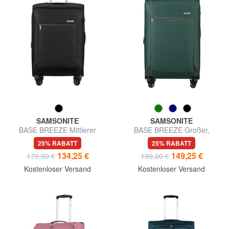
SAMSONITE
SAMSONITE
BASE BREEZE Mittlerer
BASE BREEZE Großer,
Trolley
erweiterbarer Trolley
25% RABATT
25% RABATT
134,25 €
149,25 €
179,00 €
199,00 €
Kostenloser Versand
Kostenloser Versand