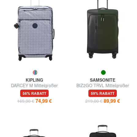
KIPLING
SAMSONITE
DARCEY M Mittelgroßer
BIZ2GO TRVL Mittelgroßer
Trolley
erweiterbarer Trolley
56% RABATT
59% RABATT
74,99 €
89,99 €
169,90 €
219,00 €