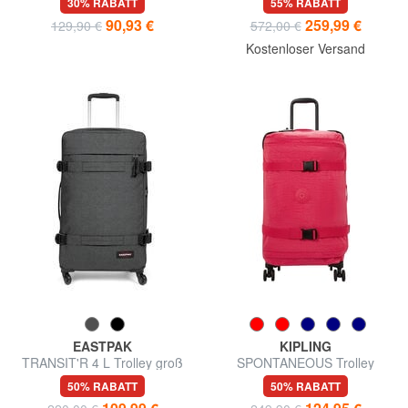
30% RABATT
55% RABATT
90,93 €
259,99 €
129,90 €
572,00 €
Kostenloser Versand
EASTPAK
KIPLING
TRANSIT'R 4 L Trolley groß
SPONTANEOUS Trolley
mittlerer Größe
50% RABATT
50% RABATT