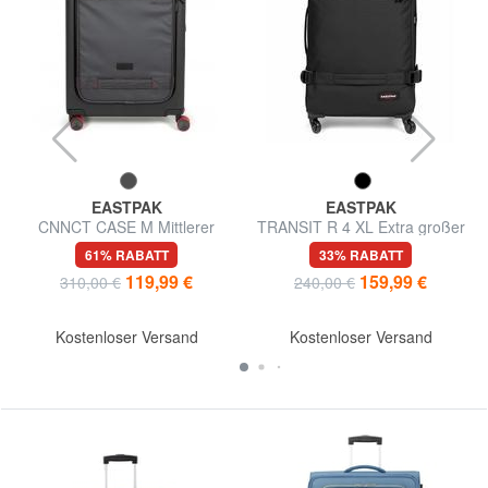
EASTPAK
EASTPAK
CNNCT CASE M Mittlerer
TRANSIT R 4 XL Extra großer
Trolley
Trolley
61% RABATT
33% RABATT
119,99 €
159,99 €
310,00 €
240,00 €
Kostenloser Versand
Kostenloser Versand