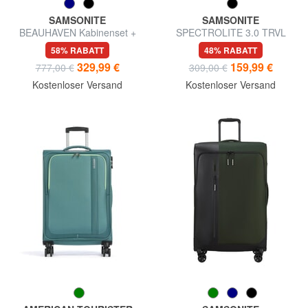
SAMSONITE
SAMSONITE
BEAUHAVEN Kabinenset +
SPECTROLITE 3.0 TRVL
Mittel + Groß
Großer, erweiterbarer Trolley
58% RABATT
48% RABATT
329,99 €
159,99 €
777,00 €
309,00 €
Kostenloser Versand
Kostenloser Versand