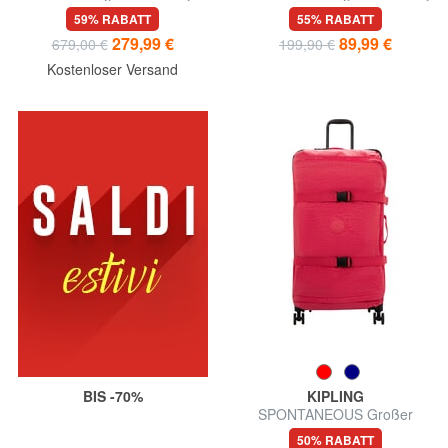
59% RABATT
55% RABATT
279,99 €
89,99 €
679,00 €
199,90 €
Kostenloser Versand
BIS -70%
KIPLING
SPONTANEOUS Großer
Trolley
50% RABATT