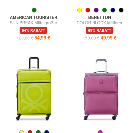
AMERICAN TOURISTER
BENETTON
SUN BREAK Mittelgroßer
COLOR BLOCK Mittlerer
erweiterbarer Trolley
Trolley, ausziehbar
54% RABATT
69% RABATT
54,99 €
49,99 €
120,00 €
159,00 €