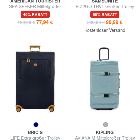
AMERICAN TOURISTER
SAMSONITE
SEA SEEKER Mittelgroßer
BIZ2GO TRVL Großer Trolley
Trolley
40% RABATT
58% RABATT
77,94 €
99,99 €
129,90 €
239,00 €
Kostenloser Versand
BRIC’S
KIPLING
LIFE Extra großer Trolley
AVIANA M Mittelgroßer Trolley