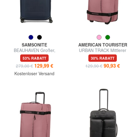
SAMSONITE
AMERICAN TOURISTER
BEAUHAVEN Großer,
URBAN TRACK Mittlerer
erweiterbarer Trolley
Trolley
53% RABATT
30% RABATT
129,99 €
90,93 €
279,00 €
129,90 €
Kostenloser Versand