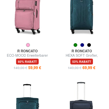
R RONCATO
R RONCATO
ECO-MOOD Erweiterbarer
HEXA SOFT Großer,
Trolley mittlerer Größe
erweiterbarer Trolley
60% RABATT
53% RABATT
59,99 €
69,99 €
149,00 €
149,00 €