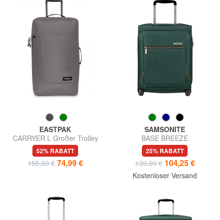
EASTPAK
SAMSONITE
CARRYER L Großer Trolley
BASE BREEZE
Untersitzwagen
52% RABATT
25% RABATT
74,99 €
104,25 €
155,00 €
139,00 €
Kostenloser Versand