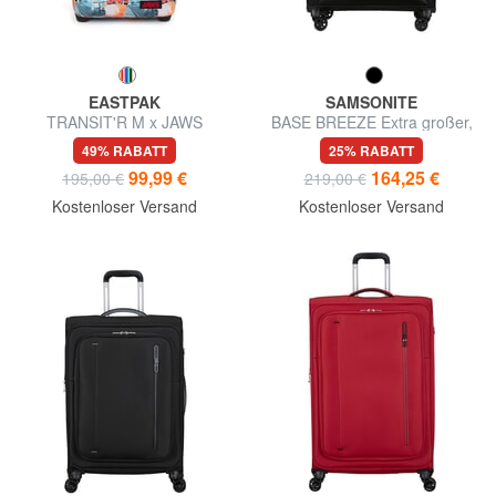
EASTPAK
SAMSONITE
TRANSIT'R M x JAWS
BASE BREEZE Extra großer,
Mittelgroßer Trolley
erweiterbarer Trolley
49% RABATT
25% RABATT
99,99 €
164,25 €
195,00 €
219,00 €
Kostenloser Versand
Kostenloser Versand