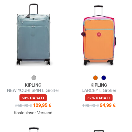
KIPLING
KIPLING
NEW YOURI SPIN L Großer
DARCEY L Großer
Trolley
Einkaufswagen
50% RABATT
52% RABATT
129,95 €
94,99 €
259,90 €
199,90 €
Kostenloser Versand