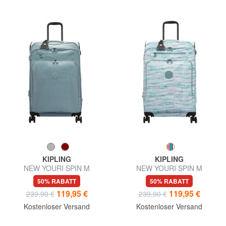
KIPLING
KIPLING
NEW YOURI SPIN M
NEW YOURI SPIN M
Mittelgroßer Trolley
Mittelgroßer erweiterbarer
50% RABATT
50% RABATT
Trolley
119,95 €
119,95 €
239,90 €
239,90 €
Kostenloser Versand
Kostenloser Versand