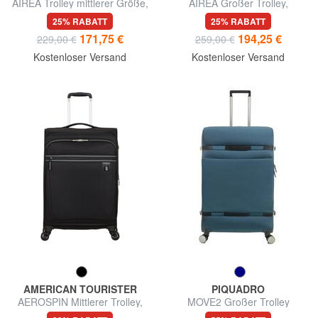
AIREA Trolley mittlerer Größe,
AIREA Großer Trolley,
erweiterbar
erweiterbar
25% RABATT
25% RABATT
171,75 €
194,25 €
229,00 €
259,00 €
Kostenloser Versand
Kostenloser Versand
AMERICAN TOURISTER
PIQUADRO
AEROSPIN Mittlerer Trolley,
MOVE2 Großer Trolley
erweiterbar