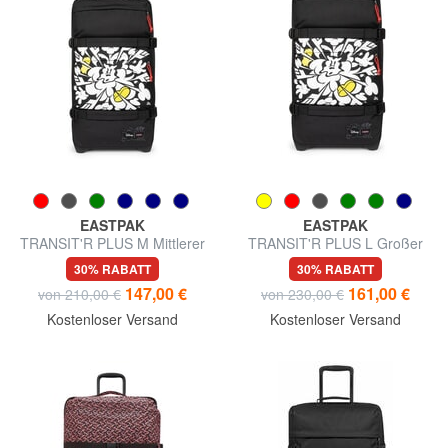
EASTPAK
EASTPAK
TRANSIT'R PLUS M Mittlerer
TRANSIT'R PLUS L Großer
Trolley
Einkaufswagen
30% RABATT
30% RABATT
147,00 €
161,00 €
von 210,00 €
von 230,00 €
Kostenloser Versand
Kostenloser Versand