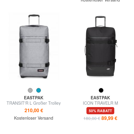
EASTPAK
EASTPAK
TRANSIT'R L Großer Trolley
ICON TRAVELR M
Mittelgroßer Trolley
210,00 €
50% RABATT
89,99 €
Kostenloser Versand
180,00 €