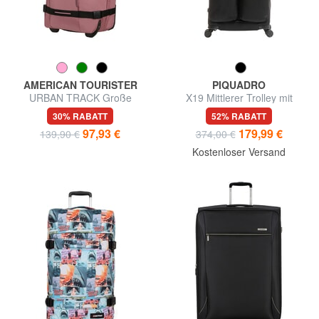
AMERICAN TOURISTER
PIQUADRO
URBAN TRACK Große
X19 Mittlerer Trolley mit
Trolley-Tasche
Taschen
30% RABATT
52% RABATT
97,93 €
179,99 €
139,90 €
374,00 €
Kostenloser Versand