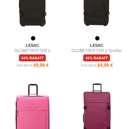
LESAC
LESAC
GLOBETROTTER 2
GLOBETROTTER 2 Großer
Mittelgroßer Trolley
Trolley
54% RABATT
45% RABATT
49,99 €
64,99 €
109,00 €
119,00 €