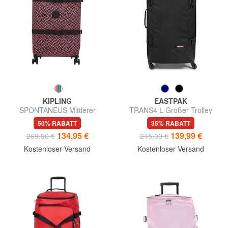
KIPLING
EASTPAK
SPONTANEUS Mittlerer
TRANS4 L Großer Trolley
Trolley
50% RABATT
35% RABATT
134,95 €
139,99 €
269,90 €
215,00 €
Kostenloser Versand
Kostenloser Versand