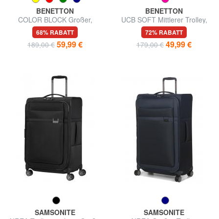
BENETTON
BENETTON
COLOR BLOCK Großer,
UCB SOFT Mittlerer Trolley,
erweiterbarer Trolley
ausziehbar
68% RABATT
72% RABATT
59,99 €
49,99 €
189,00 €
179,00 €
SAMSONITE
SAMSONITE