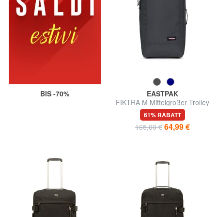
BIS -70%
EASTPAK
FIKTRA M Mittelgroßer Trolley
61% RABATT
64,99 €
165,00 €