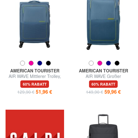
AMERICAN TOURISTER
AMERICAN TOURISTER
AIR WAVE Mittlerer Trolley,
AIR WAVE Großer
ausziehbar
Einkaufswagen
60% RABATT
60% RABATT
51,96 €
59,96 €
129,90 €
149,90 €