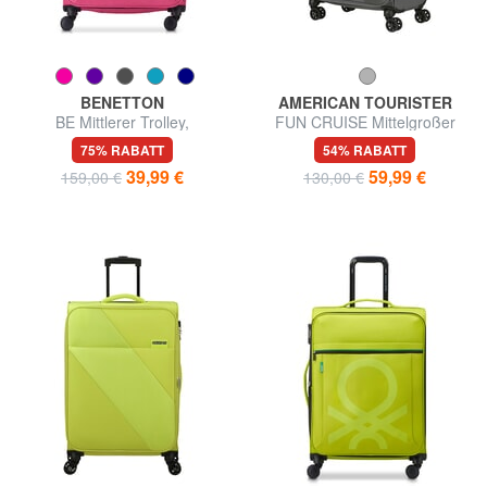
BENETTON
AMERICAN TOURISTER
BE Mittlerer Trolley,
FUN CRUISE Mittelgroßer
ausziehbar
erweiterbarer Trolley
75% RABATT
54% RABATT
39,99 €
59,99 €
159,00 €
130,00 €