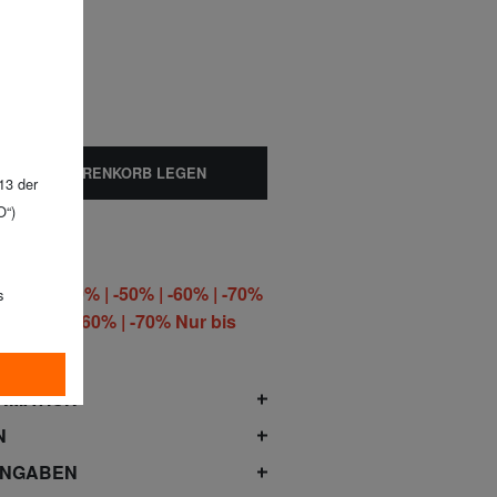
IN DEN WARENKORB LEGEN
13 der
O“)
ITE -40% | -50% | -60% | -70%
s
 -50% | -60% | -70% Nur bis
 August!*
RMATION
N
ANGABEN