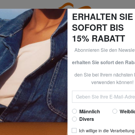
ERHALTEN SIE
SOFORT BIS
15% RABATT
Abonnieren Sie den Newslet
0% | -60% | -70% & BRACCIALINI a -50% | -60% | -70% Nur 
erhalten Sie sofort den Rab
RTINI PRIMA CLASSE
ALVIERO 
den Sie bei Ihrem nächsten 
CLASSE
verwenden können!
BROADWAY Kreis
Nun zu
47,4
Männlich
Weibli
empfohlener Preis
Divers
Bester Preis der letzten 3
Ich willige in die Verarbeitung