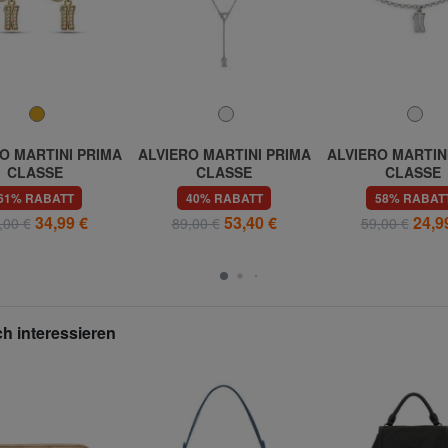
O MARTINI PRIMA
ALVIERO MARTINI PRIMA
ALVIERO MARTIN
CLASSE
CLASSE
CLASSE
AY Kreisohrringe
BROADWAY Halskette mit
BROADWAY Armba
61% RABATT
40% RABATT
58% RABAT
it Anhänger
Logoanhänger und
Logoanhänger
34,99 €
53,40 €
24,9
,00 €
89,00 €
59,00 €
Zirkonen
Zirkonen
h interessieren