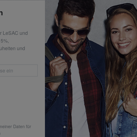
n
er LeSAC und
 15%,
uheiten und
 meiner Daten für
n