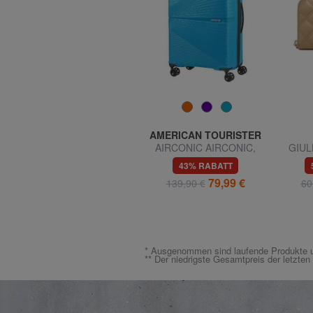
SAMSONITE
AMERICAN TOURISTER
Trolley Pilota
AIRCONIC AIRCONIC,
GIULL
SPECTROLITE 2.0, 17,3
mittlere Größe, leicht
gestep
48% RABATT
43% RABATT
"PC-Anschluss
R
149,99 €
79,99 €
289,00 €
139,90 €
60
* Ausgenommen sind laufende Produkte u
** Der niedrigste Gesamtpreis der letzte