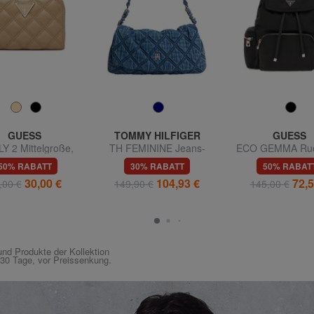
GUESS
TOMMY HILFIGER
GUESS
Y 2 Mittelgroße,
TH FEMININE Jeans-
ECO GEMMA Ruc
pte Geldbörse mit
Schultertasche
Frau
50% RABATT
30% RABATT
50% RABAT
eißverschluss
30,00 €
104,93 €
72,5
,00 €
149,90 €
145,00 €
nd Produkte der Kollektion
n 30 Tage, vor Preissenkung.