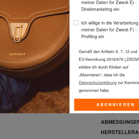
meiner Daten für Zweck E) -
FARBE
: Stahl
Direktmarketing ein
Ich willige in die Verarbeitung
meiner Daten für Zweck F) -
Profiling ein
Gemäß den Artikeln 6, 7, 12 und 
EU-Verordnung 2016/679 („DSGV
erkläre ich durch Klicken auf
„Abonnieren“, dass ich die
RABATT! SAMSON
Datenschutzerklärung
zur Kenntni
& BRACCIALINI a
genommen habe.
Sonntag, den 9.
ABONNIEREN
PRODUKTINFO
ABMESSUNGE
HERSTELLER