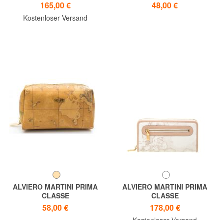
GEO CLASSIC Kosmetikkoffer
ALVIERO MARTINI 1 ^ CLASS
165,00 €
48,00 €
GEO CLASSIC
Kostenloser Versand
Drucknecessaire
ALVIERO MARTINI PRIMA
ALVIERO MARTINI PRIMA
CLASSE
CLASSE
ALVIERO MARTINI 1 ^ CLASS
GEO CLASSIC Geldbörse
58,00 €
178,00 €
Kosmetikkoffer GEO CLASSIC
Kostenloser Versand