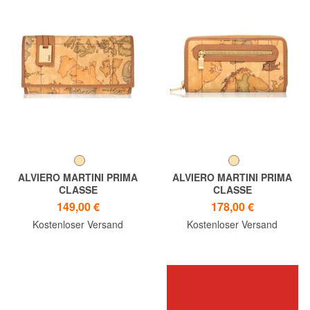
ALVIERO MARTINI PRIMA
ALVIERO MARTINI PRIMA
CLASSE
CLASSE
Geldbörse GEO CLASSIC,
Geldbörse GEO CLASSIC,
149,00 €
178,00 €
große Größe
Rundum-Reißverschluss
Kostenloser Versand
Kostenloser Versand