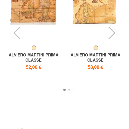
ALVIERO MARTINI PRIMA
ALVIERO MARTINI PRIMA
CLASSE
CLASSE
Geo Flache Clutch
Geo New Clutch-Tasche,
52,00 €
58,00 €
hergestellt in Italien