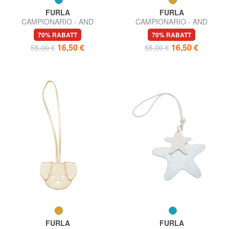
FURLA
FURLA
CAMPIONARIO - AND
CAMPIONARIO - AND
Lederanhänger
Namensschild aus Leder
70% RABATT
70% RABATT
16,50 €
16,50 €
55,00 €
55,00 €
FURLA
FURLA