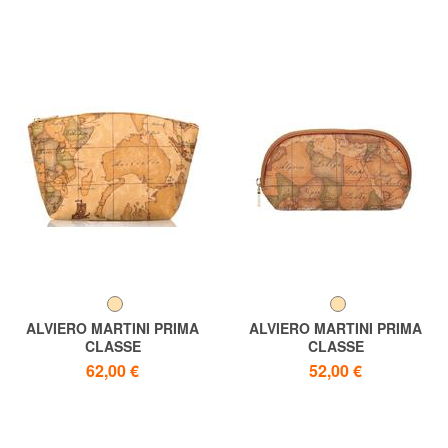
ALVIERO MARTINI PRIMA
ALVIERO MARTINI PRIMA
CLASSE
CLASSE
Beauty GEO-KLASSIKER
ALVIERO MARTINI 1 ^ CLASS
62,00 €
52,00 €
Notwendig GEO CLASSIC