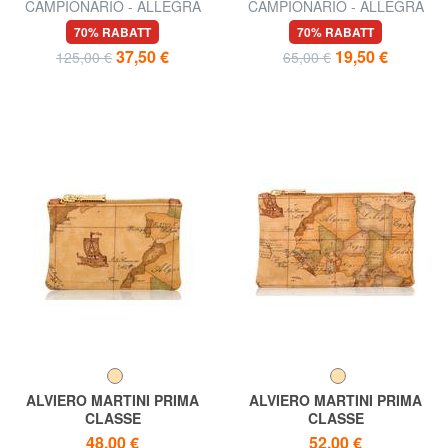
CAMPIONARIO - ALLEGRA
CAMPIONARIO - ALLEGRA
Lederanhänger
Charme
70% RABATT
70% RABATT
37,50 €
19,50 €
125,00 €
65,00 €
ALVIERO MARTINI PRIMA
ALVIERO MARTINI PRIMA
CLASSE
CLASSE
ALVIERO MARTINI 1 ^ CLASS
Geo Flache Clutch
48,00 €
52,00 €