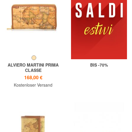
ALVIERO MARTINI PRIMA
BIS -70%
CLASSE
Geldbörse GEO CLASSIC, Zip
168,00 €
Around, mit Münzfach
Kostenloser Versand