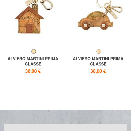
ALVIERO MARTINI PRIMA
ALVIERO MARTINI PRIMA
CLASSE
CLASSE
Geo-Print-Haus-
Auto-Schlüsselanhänger mit
38,00 €
38,00 €
Schlüsselanhänger
Geo-Print