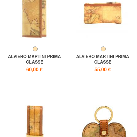
ALVIERO MARTINI PRIMA
ALVIERO MARTINI PRIMA
CLASSE
CLASSE
ALVIERO MARTINI 1 ^ CLASS
ALVIERO MARTINI 1 ^ CLASS
60,00 €
55,00 €
GEO CLASSIC Schlüsseletui
GEO CLASSIC Schlüsseletui,
Made in Italy