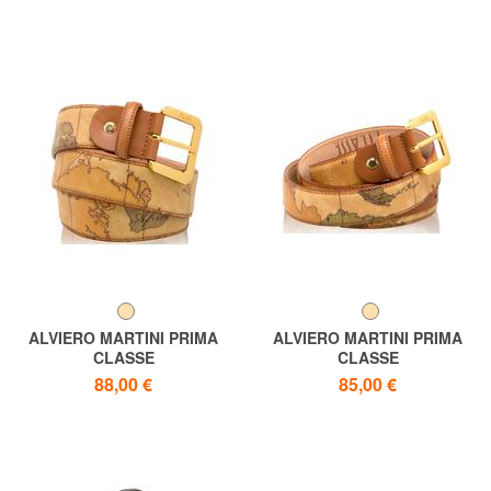
ALVIERO MARTINI PRIMA
ALVIERO MARTINI PRIMA
CLASSE
CLASSE
GEO CLASSIC Gürtel kann
GEO CLASSIC Gürtel kann
88,00 €
85,00 €
nach Maß gekürzt werden
nach Maß gekürzt werden