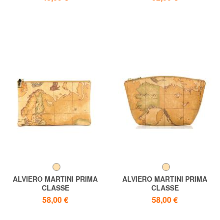
GEO CLASSIC Schlüsseletui
ALVIERO MARTINI PRIMA
ALVIERO MARTINI PRIMA
CLASSE
CLASSE
Geo New Clutch-Tasche,
Beauty GEO CLASSIC, mittel
58,00 €
58,00 €
hergestellt in Italien