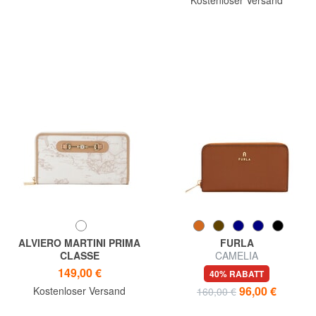
ALVIERO MARTINI PRIMA
FURLA
CLASSE
CAMELIA
GEO CLASSIC Ziparound-
Reißverschlussgeldbörse aus
149,00 €
40% RABATT
Geldbörse
Leder
96,00 €
Kostenloser Versand
160,00 €