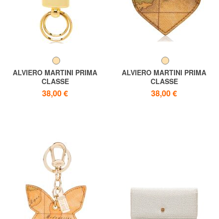
ALVIERO MARTINI PRIMA
ALVIERO MARTINI PRIMA
CLASSE
CLASSE
Schlüsselbund
ALVIERO MARTINI 1 ^ CLASS
38,00 €
38,00 €
PRIMACLASSE GEO
Herz-Schlüsselanhänger,
CLASSIC, Doppelring
GEO-Print