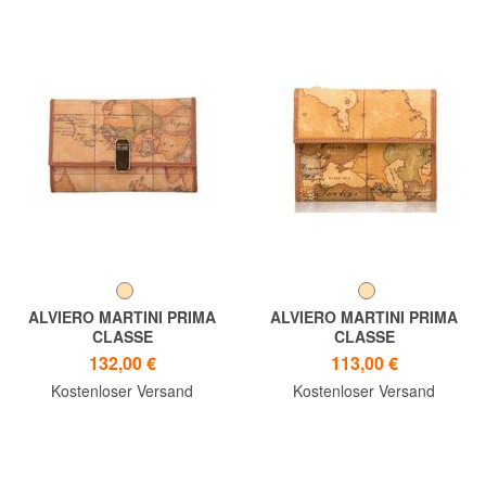
ALVIERO MARTINI PRIMA
ALVIERO MARTINI PRIMA
CLASSE
CLASSE
Geldbörse GEO-KLASSIKER
Portafoglio GEO CLASSIC,
132,00 €
113,00 €
kompakt
Kostenloser Versand
Kostenloser Versand