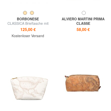
BORBONESE
ALVIERO MARTINI PRIMA
CLASSICA Brieftasche mit
CLASSE
Reißverschluss
GEO CLASSIC Rechteckiger
125,00 €
58,00 €
Beutel
Kostenloser Versand