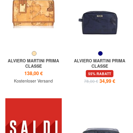
ALVIERO MARTINI PRIMA
ALVIERO MARTINI PRIMA
CLASSE
CLASSE
Geldbörse GEO CLASSIC, mit
GEO Schminktasche
138,00 €
55% RABATT
Logoplakette
34,99 €
Kostenloser Versand
78,00 €