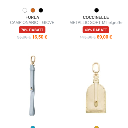
FURLA
COCCINELLE
CAMPIONARIO - GIOVE
METALLIC SOFT Mittelgroße
Namensschild aus Leder
Geldbörse aus Leder
70% RABATT
40% RABATT
16,50 €
69,00 €
55,00 €
115,00 €