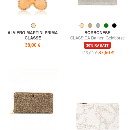
ALVIERO MARTINI PRIMA
BORBONESE
CLASSE
CLASSICA Damen Geldbörse
ALVIERO MARTINI 1 ^ CLASS
38,00 €
30% RABATT
GEO CLASSIC
87,50 €
125,00 €
Schlüsselanhänger