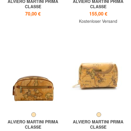
ALVIERO MARTINI PRIMA
ALVIERO MARTINI PRIMA
CLASSE
CLASSE
Taschen GEO-KLASSIKER
GEO CLASSIC Großer
70,00 €
155,00 €
Kosmetikkoffer aus
Kostenloser Versand
gemischtem Leder
ALVIERO MARTINI PRIMA
ALVIERO MARTINI PRIMA
CLASSE
CLASSE