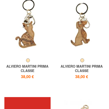
ALVIERO MARTINI PRIMA
ALVIERO MARTINI PRIMA
CLASSE
CLASSE
Katzen-Schlüsselanhänger mit
Hund Schlüsselanhänger mit
38,00 €
38,00 €
GEO-Print
Geo-Print