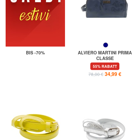
BIS -70%
ALVIERO MARTINI PRIMA
CLASSE
GEO Schönheit mit
55% RABATT
Manschette
34,99 €
78,00 €