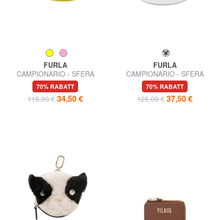
FURLA
FURLA
CAMPIONARIO - SFERA
CAMPIONARIO - SFERA
Ledergürtel für Damen
Dünner Ledergürtel
70% RABATT
70% RABATT
34,50 €
37,50 €
115,00 €
125,00 €