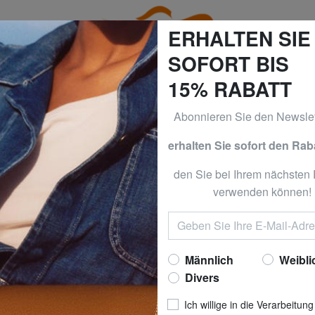
ERHALTEN SIE
SOFORT BIS
15% RABATT
Abonnieren Sie den Newslet
TE, YNOT, BRACCIALINI, CALVIN KLEIN, KIPLING und Prom
erhalten Sie sofort den Rab
ILFIGER
TOMMY HI
den Sie bei Ihrem nächsten 
verwenden können!
HERITAGE Wollm
Nun zu
22,4
empfohlener Preis
Bester Preis der letzten 3
Männlich
Weibli
Divers
Ich willige in die Verarbeitung
FARBE
: Blau