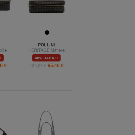
POLLINI
HERSCHEL
oße
HERITAGE Mittlere
HERITAGE Große
Schönheit
Reisetasche mit
T
40% RABATT
58% RABATT
Schultergurt
0 €
65,40 €
49,99 €
109,00 €
120,00 €