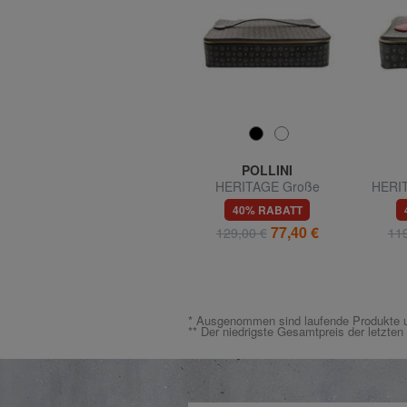
SAMSONITE
POLLINI
ROADED Große Tasche
HERITAGE Große
HERIT
mit Rollen
Schönheit
56% RABATT
40% RABATT
99,99 €
77,40 €
229,00 €
129,00 €
119
* Ausgenommen sind laufende Produkte u
** Der niedrigste Gesamtpreis der letzte