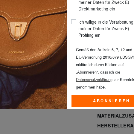
meiner Daten für Zweck E) -
Direktmarketing ein
Ich willige in die Verarbeitung
meiner Daten für Zweck F) -
Profiling ein
Gemäß den Artikeln 6, 7, 12 und 
EU-Verordnung 2016/679 („DSGV
erkläre ich durch Klicken auf
Letzten Tags! 
„Abonnieren“, dass ich die
SAMSONITE, YN
Datenschutzerklärung
zur Kenntni
KLEIN, KIPLIN
genommen habe.
-50% | -60% | -7
ABONNIEREN
PRODUKTINFO
MATERIALZUS
HERSTELLER