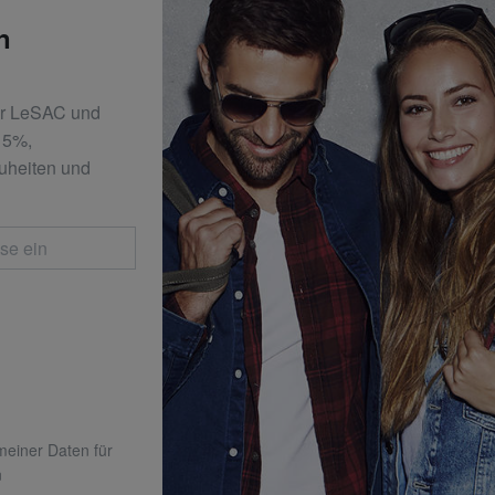
n
er LeSAC und
 15%,
uheiten und
 meiner Daten für
n