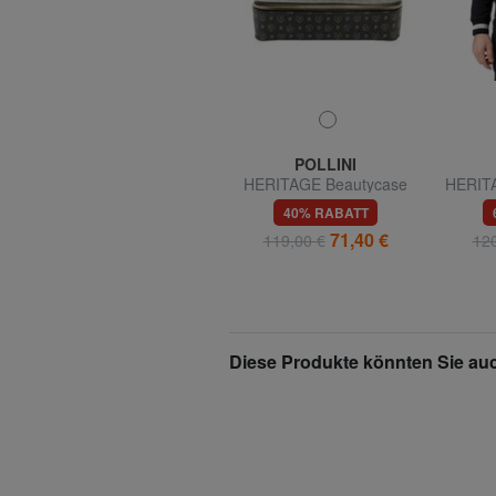
BENETTON
POLLINI
BE Großer, erweiterbarer
HERITAGE Beautycase
HERITA
Trolley
du
74% RABATT
40% RABATT
R
49,99 €
71,40 €
189,00 €
119,00 €
120
Diese Produkte könnten Sie auc