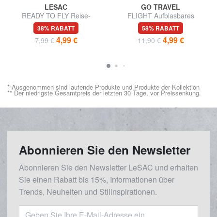
LESAC
GO TRAVEL
READY TO FLY Reise-
FLIGHT Aufblasbares
Namensschild
Reisekissen
38% RABATT
58% RABATT
4,99 €
4,99 €
7,99 €
11,90 €
* Ausgenommen sind laufende Produkte und Produkte der Kollektion
** Der niedrigste Gesamtpreis der letzten 30 Tage, vor Preissenkung.
Abonnieren Sie den Newsletter
Abonnieren Sie den Newsletter LeSAC und erhalten
Sie einen Rabatt bis 15%, Informationen über
Trends, Neuheiten und Stilinspirationen.