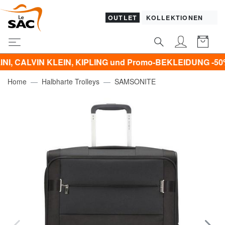
OUTLET
KOLLEKTIONEN
N KLEIN, KIPLING und Promo-BEKLEIDUNG -50% | -60% | 
Home
Halbharte Trolleys
SAMSONITE