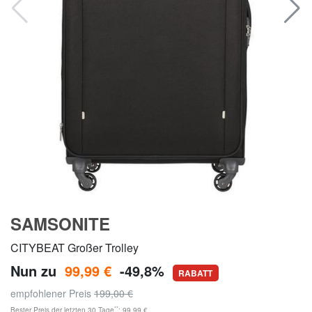
SAMSONITE
CITYBEAT Großer Trolley
Nun zu
99,99 €
-49,8%
RABATT
empfohlener Preis
199,00 €
**
Bester Preis der letzten 30 Tage
: 99,99 €