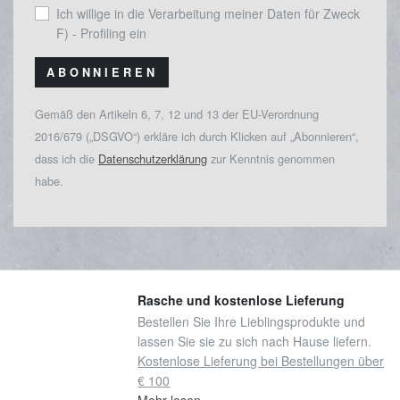
Ich willige in die Verarbeitung meiner Daten für Zweck
F) - Profiling ein
ABONNIEREN
Gemäß den Artikeln 6, 7, 12 und 13 der EU-Verordnung
2016/679 („DSGVO“) erkläre ich durch Klicken auf „Abonnieren“,
dass ich die
Datenschutzerklärung
zur Kenntnis genommen
habe.
Rasche und kostenlose Lieferung
Bestellen Sie Ihre Lieblingsprodukte und
lassen Sie sie zu sich nach Hause liefern.
Kostenlose Lieferung bei Bestellungen über
€ 100