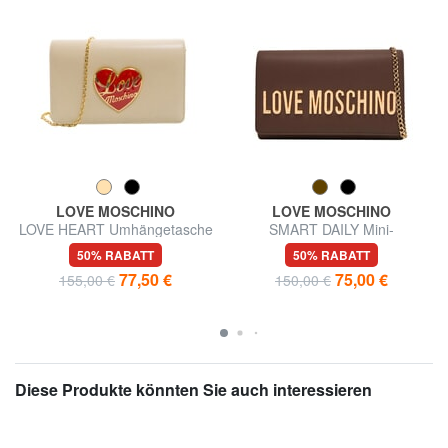
LOVE MOSCHINO
LOVE MOSCHINO
LOVE HEART Umhängetasche
SMART DAILY Mini-
Schultertasche
50% RABATT
50% RABATT
77,50 €
75,00 €
155,00 €
150,00 €
Diese Produkte könnten Sie auch interessieren