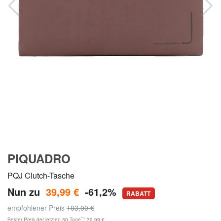
PIQUADRO
PQJ Clutch-Tasche
Nun zu
39,99 €
-61,2%
RABATT
empfohlener Preis
103,00 €
**
Bester Preis der letzten 30 Tage
: 39,99 €