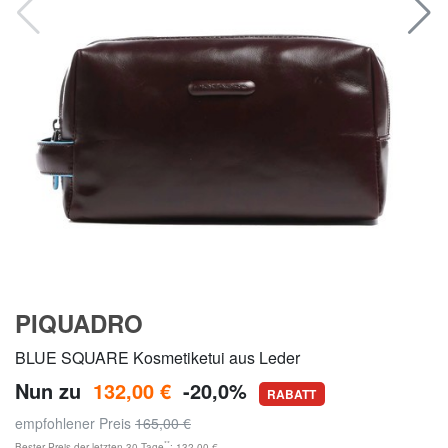
PIQUADRO
BLUE SQUARE Kosmetiketui aus Leder
Nun zu
132,00 €
-20,0%
RABATT
empfohlener Preis
165,00 €
**
Bester Preis der letzten 30 Tage
: 132,00 €