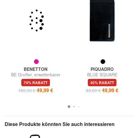
BENETTON
PIQUADRO
BE Großer, erweiterbarer
BLUE SQUARE
Trolley
Visitenkartenetui aus Leder
74% RABATT
40% RABATT
49,99 €
49,99 €
189,00 €
83,00 €
Diese Produkte könnten Sie auch interessieren