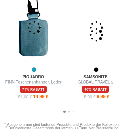
PIQUADRO
SAMSONITE
FINN Taschenanhänger, Leder
GLOBAL TRAVEL 2
Namensschilder
71% RABATT
40% RABATT
14,99 €
8,99 €
51,00 €
15,00 €
* Ausgenommen sind laufende Produkte und Produkte der Kollektion
** Der niedrigste Gesamtpreis der letzten 30 Tage, vor Preissenkung.