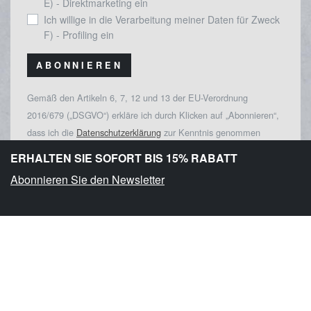
E) - Direktmarketing ein
Ich willige in die Verarbeitung meiner Daten für Zweck
F) - Profiling ein
ABONNIEREN
Gemäß den Artikeln 6, 7, 12 und 13 der EU-Verordnung
2016/679 („DSGVO“) erkläre ich durch Klicken auf „Abonnieren“,
dass ich die
Datenschutzerklärung
zur Kenntnis genommen
habe.
ERHALTEN SIE SOFORT BIS 15% RABATT
Abonnieren Sie den Newsletter
Rasche und kostenlose Lieferung
Bestellen Sie Ihre Lieblingsprodukte und
lassen Sie sie zu sich nach Hause liefern.
Kostenlose Lieferung bei Bestellungen über
€ 100