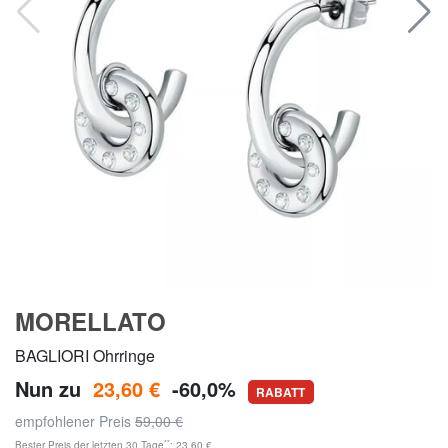
MORELLATO
BAGLIORI Ohrringe
Nun zu
23,60 €
-60,0%
RABATT
empfohlener Preis
59,00 €
**
Bester Preis der letzten 30 Tage
: 23,60 €