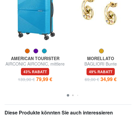
AMERICAN TOURISTER
MORELLATO
AIRCONIC AIRCONIC, mittlere
BAGLIORI Bunte
Größe, leicht
Kristallohrringe
43% RABATT
49% RABATT
79,99 €
34,99 €
139,90 €
69,00 €
Diese Produkte könnten Sie auch interessieren