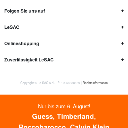
Folgen Sie uns auf
LeSAC
Onlineshopping
Zuverlässigkeit LeSAC
Copyright © Le SAC s.r.l. | PI 10954380159 |
Rechtsinformation
Nur bis zum 6. August!
Guess, Timberland,
Roccobarocco, Calvin Klein