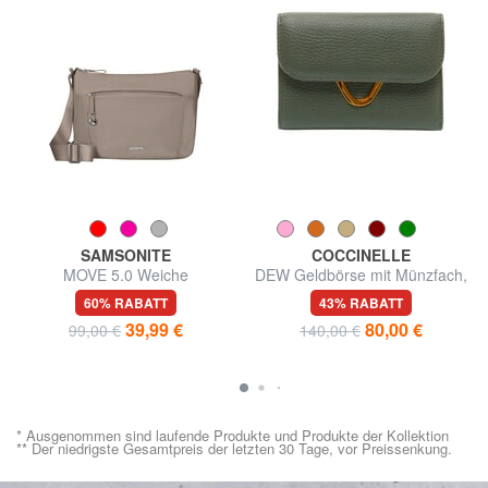
SAMSONITE
COCCINELLE
MOVE 5.0 Weiche
DEW Geldbörse mit Münzfach,
Umhängetasche
aus Leder
60% RABATT
43% RABATT
39,99 €
80,00 €
99,00 €
140,00 €
* Ausgenommen sind laufende Produkte und Produkte der Kollektion
** Der niedrigste Gesamtpreis der letzten 30 Tage, vor Preissenkung.