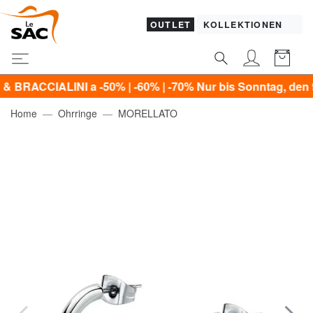
OUTLET
KOLLEKTIONEN
IALINI a -50% | -60% | -70% Nur bis Sonntag, den 9. Augu
Home
Ohrringe
MORELLATO