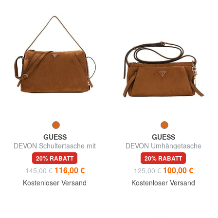
GUESS
GUESS
DEVON Schultertasche mit
DEVON Umhängetasche
Schultergurt
20% RABATT
20% RABATT
116,00 €
100,00 €
145,00 €
125,00 €
Kostenloser Versand
Kostenloser Versand