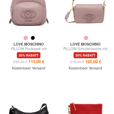
LOVE MOSCHINO
LOVE MOSCHINO
PILLOW Rucksack mit
PILLOW Schultertasche mit
Vordertasche
Schultergurt
50% RABATT
50% RABATT
115,00 €
105,00 €
230,00 €
210,00 €
Kostenloser Versand
Kostenloser Versand