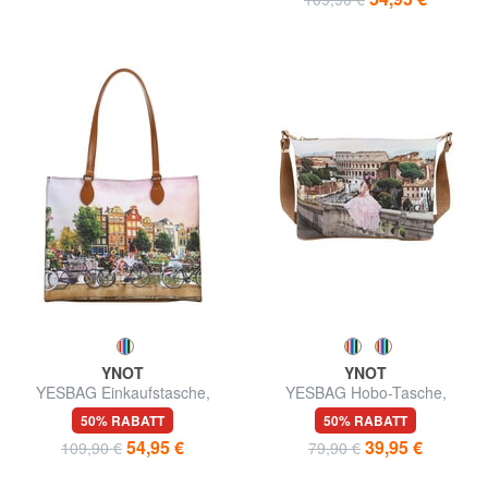
YNOT
YNOT
YESBAG Einkaufstasche,
YESBAG Hobo-Tasche,
Umhängetasche
Schultertasche
50% RABATT
50% RABATT
54,95 €
39,95 €
109,90 €
79,90 €