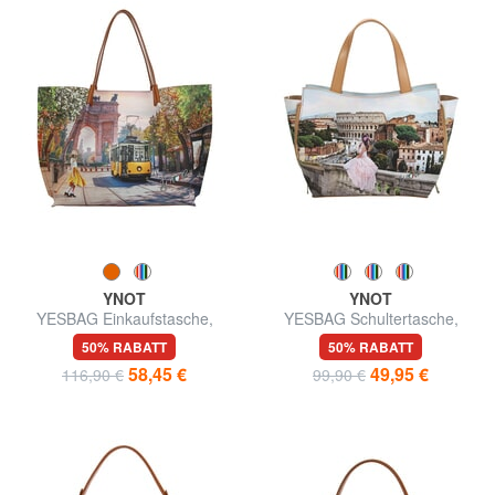
YNOT
YNOT
YESBAG Einkaufstasche,
YESBAG Schultertasche,
Umhängetasche
verstellbare Größe
50% RABATT
50% RABATT
58,45 €
49,95 €
116,90 €
99,90 €