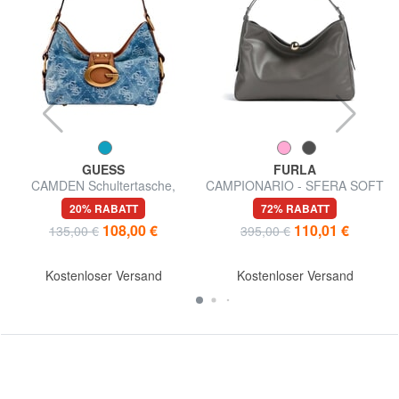
GUESS
FURLA
CAMDEN Schultertasche,
CAMPIONARIO - SFERA SOFT
verstellbar
Schultertasche, Leder,
20% RABATT
72% RABATT
Hergestellt in Italien
108,00 €
110,01 €
135,00 €
395,00 €
Kostenloser Versand
Kostenloser Versand