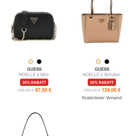
GUESS
GUESS
NOELLE 2 Mini-
NOELLE 2 Schulter-
Schulterkameratasche
Einkaufstasche
30% RABATT
20% RABATT
87,50 €
124,00 €
125,00 €
155,00 €
Kostenloser Versand