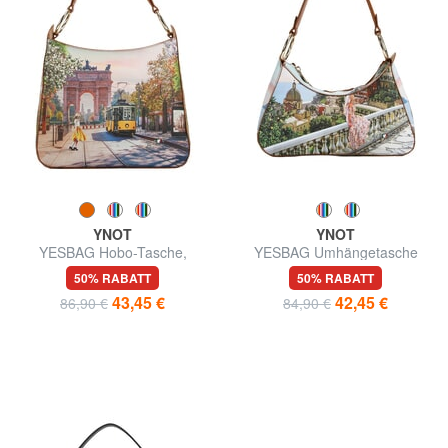
YNOT
YNOT
YESBAG Hobo-Tasche,
YESBAG Umhängetasche
Schultertasche
50% RABATT
50% RABATT
43,45 €
42,45 €
86,90 €
84,90 €