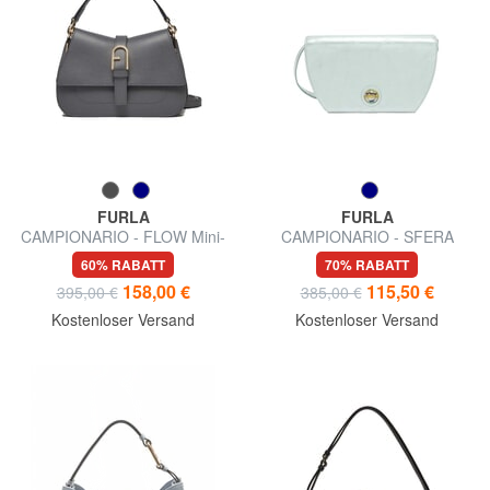
FURLA
FURLA
CAMPIONARIO - FLOW Mini-
CAMPIONARIO - SFERA
Handtasche mit
Mikro-Schultertasche
60% RABATT
70% RABATT
Schulterriemen
158,00 €
115,50 €
395,00 €
385,00 €
Kostenloser Versand
Kostenloser Versand