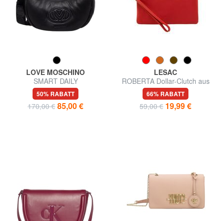
LOVE MOSCHINO
LESAC
SMART DAILY
ROBERTA Dollar-Clutch aus
Umhängetasche
Leder
50% RABATT
66% RABATT
85,00 €
19,99 €
170,00 €
59,00 €