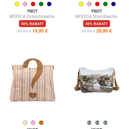
YNOT
YNOT
MODICA Einkaufstasche,
MODICA Strandtasche,
Umhängetasche
handlich
50% RABATT
50% RABATT
19,95 €
29,95 €
39,90 €
59,90 €