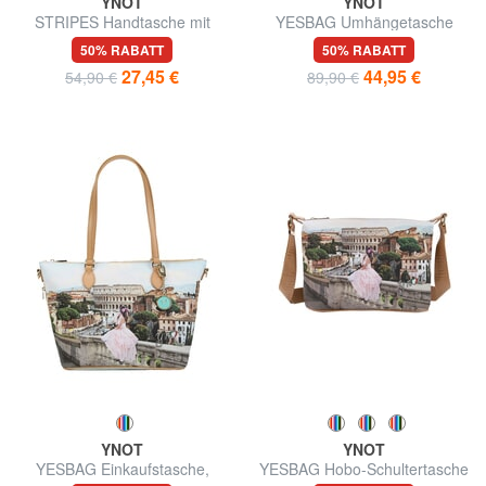
YNOT
YNOT
STRIPES Handtasche mit
YESBAG Umhängetasche
Schulterriemen
50% RABATT
50% RABATT
27,45 €
44,95 €
54,90 €
89,90 €
YNOT
YNOT
YESBAG Einkaufstasche,
YESBAG Hobo-Schultertasche