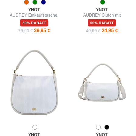
YNOT
YNOT
AUDREY Einkaufstasche,
AUDREY Clutch mit
Umhängetasche
Handgelenkschlaufe und
50% RABATT
50% RABATT
Schulterriemen
39,95 €
24,95 €
79,90 €
49,90 €
YNOT
YNOT