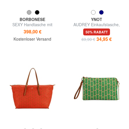
BORBONESE
YNOT
SEXY Handtasche mit
AUDREY Einkaufstasche,
Schulterriemen
Umhängetasche
398,00 €
50% RABATT
34,95 €
Kostenloser Versand
69,90 €