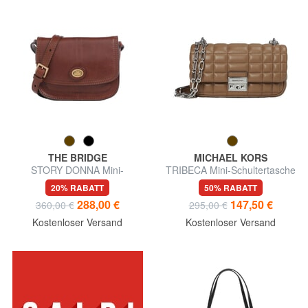
THE BRIDGE
MICHAEL KORS
STORY DONNA Mini-
TRIBECA Mini-Schultertasche
Umhängetasche aus Leder
aus Leder
20% RABATT
50% RABATT
288,00 €
147,50 €
360,00 €
295,00 €
Kostenloser Versand
Kostenloser Versand