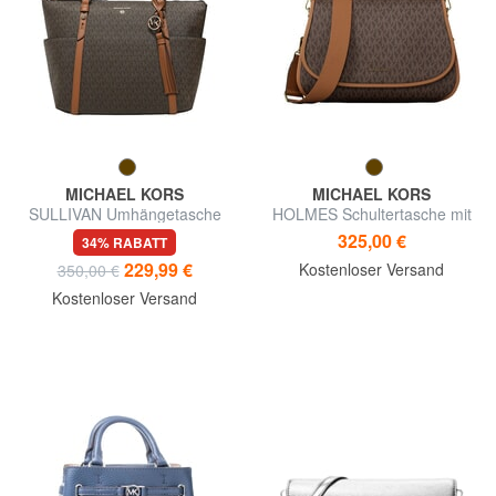
MICHAEL KORS
MICHAEL KORS
SULLIVAN Umhängetasche
HOLMES Schultertasche mit
Schultergurt
325,00 €
34% RABATT
229,99 €
Kostenloser Versand
350,00 €
Kostenloser Versand