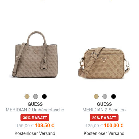
GUESS
GUESS
MERIDIAN 2 Umhängetasche
MERIDIAN 2 Schulter-
Kameratasche
30% RABATT
20% RABATT
108,50 €
100,00 €
155,00 €
125,00 €
Kostenloser Versand
Kostenloser Versand