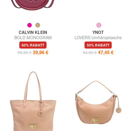
CALVIN KLEIN
YNOT
BOLD MONOGRAM
LOVERS Umhängetasche
Umhängetasche
60% RABATT
50% RABATT
39,96 €
47,45 €
99,90 €
94,90 €