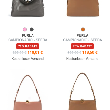
FURLA
FURLA
CAMPIONARIO - SFERA
CAMPIONARIO - SFERA
SOFT Schultertasche, Leder,
SOFT L Schultertasche, Leder
72% RABATT
70% RABATT
Hergestellt in Italien
110,01 €
118,50 €
395,00 €
395,00 €
Kostenloser Versand
Kostenloser Versand