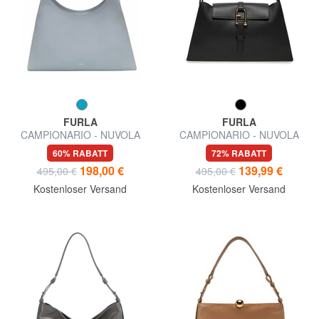
FURLA
FURLA
CAMPIONARIO - NUVOLA
CAMPIONARIO - NUVOLA
Umhängetasche
halbstarre Ledertasche
60% RABATT
72% RABATT
198,00 €
139,99 €
495,00 €
495,00 €
Kostenloser Versand
Kostenloser Versand