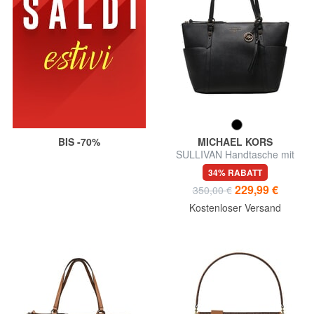
BIS -70%
MICHAEL KORS
SULLIVAN Handtasche mit
Schulterriemen
34% RABATT
229,99 €
350,00 €
Kostenloser Versand