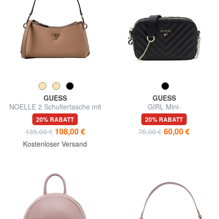
GUESS
GUESS
NOELLE 2 Schultertasche mit
GIRL Mini-
Schultergurt
Schulterkameratasche
20% RABATT
20% RABATT
108,00 €
60,00 €
135,00 €
75,00 €
Kostenloser Versand