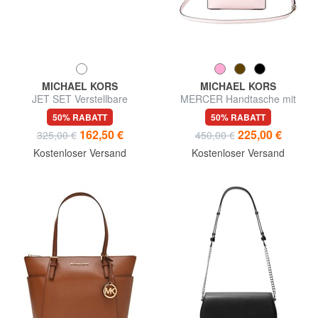
MICHAEL KORS
MICHAEL KORS
JET SET Verstellbare
MERCER Handtasche mit
Schultertasche aus Leder
Schulterriemen aus Leder
50% RABATT
50% RABATT
162,50 €
225,00 €
325,00 €
450,00 €
Kostenloser Versand
Kostenloser Versand