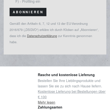
F) - Profiling ein
ABONNIEREN
Gemäß den Artikeln 6, 7, 12 und 13 der EU-Verordnung
2016/679 („DSGVO“) erkläre ich durch Klicken auf „Abonnieren“,
dass ich die
Datenschutzerklärung
zur Kenntnis genommen
habe.
Rasche und kostenlose Lieferung
Bestellen Sie Ihre Lieblingsprodukte und
lassen Sie sie zu sich nach Hause liefern.
Kostenlose Lieferung bei Bestellungen über
€ 100
Mehr lesen
Zahlungsarten