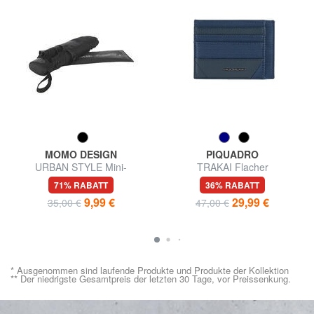
MOMO DESIGN
PIQUADRO
URBAN STYLE Mini-
TRAKAI Flacher
Regenschirm
Kreditkartenhalter
71% RABATT
36% RABATT
9,99 €
29,99 €
35,00 €
47,00 €
* Ausgenommen sind laufende Produkte und Produkte der Kollektion
** Der niedrigste Gesamtpreis der letzten 30 Tage, vor Preissenkung.