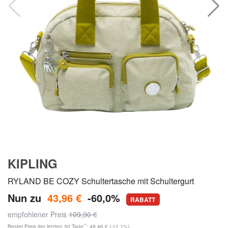
KIPLING
RYLAND BE COZY Schultertasche mit Schultergurt
Nun zu
43,96 €
-60,0%
RABATT
empfohlener Preis
109,90 €
**
Bester Preis der letzten 30 Tage
: 49,46 € (-11,1%)