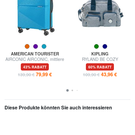
AMERICAN TOURISTER
KIPLING
AIRCONIC AIRCONIC, mittlere
RYLAND BE COZY
Größe, leicht
Schultertasche mit Schultergurt
43% RABATT
60% RABATT
79,99 €
43,96 €
139,90 €
109,90 €
Diese Produkte könnten Sie auch interessieren