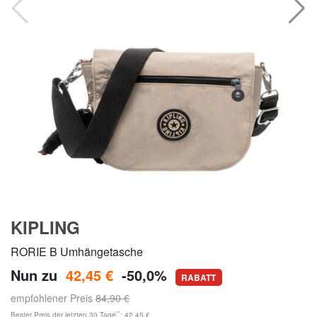
KIPLING
RORIE B Umhängetasche
Nun zu
42,45 €
-50,0%
RABATT
empfohlener Preis
84,90 €
**
Bester Preis der letzten 30 Tage
: 42,45 €