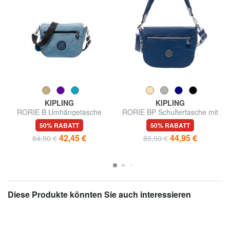
KIPLING
KIPLING
RORIE B Umhängetasche
RORIE BP Schultertasche mit
Schultergurt
50% RABATT
50% RABATT
42,45 €
44,95 €
84,90 €
89,90 €
Diese Produkte könnten Sie auch interessieren