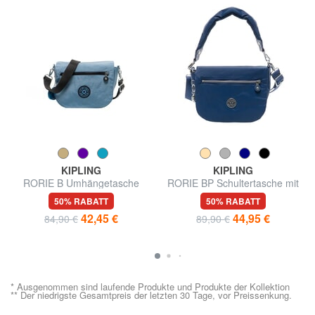
KIPLING
KIPLING
RORIE B Umhängetasche
RORIE BP Schultertasche mit
Schultergurt
50% RABATT
50% RABATT
42,45 €
44,95 €
84,90 €
89,90 €
* Ausgenommen sind laufende Produkte und Produkte der Kollektion
** Der niedrigste Gesamtpreis der letzten 30 Tage, vor Preissenkung.