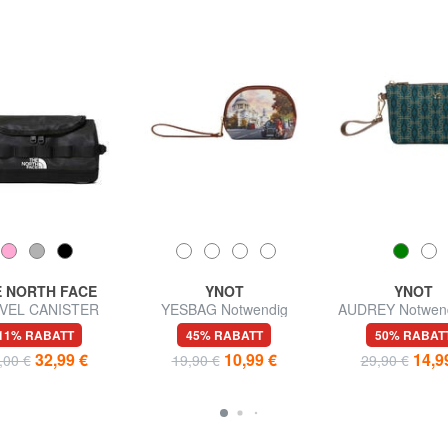
 NORTH FACE
YNOT
YNOT
VEL CANISTER
YESBAG Notwendig
AUDREY Notwend
smetikkoffer S
Manschett
11% RABATT
45% RABATT
50% RABAT
32,99 €
10,99 €
14,9
,00 €
19,90 €
29,90 €