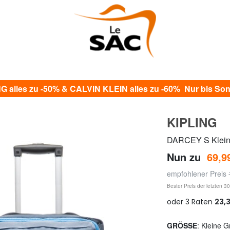
alles zu -50% & CALVIN KLEIN alles zu -60% Nur bis Sonn
KIPLING
DARCEY S Klein
Nun zu
69,9
empfohlener Preis
Bester Preis der letzten 3
GRÖSSE
: Kleine 