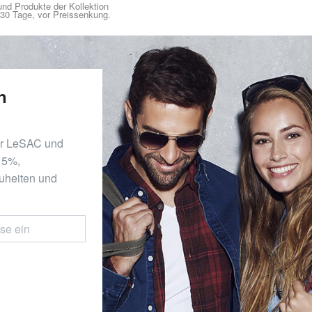
nd Produkte der Kollektion
n 30 Tage, vor Preissenkung.
n
er LeSAC und
 15%,
uheiten und