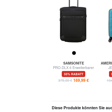
AMERICAN TOURISTER
SAMSONITE
AMERI
URBAN TRACK
PRO-DLX 6 Erweiterbarer
J
Reisetasche, Handgepäck,
Handgepäcktrolley
Han
30% RABATT
55% RABATT
mit Rollen
87,43 €
169,99 €
124,90 €
375,00 €
104
Diese Produkte könnten Sie auc