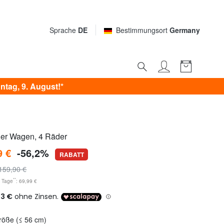
Sprache
DE
Bestimmungsort
Germany
tag, 9. August!*
er Wagen, 4 Räder
9 €
-56,2%
RABATT
159,90 €
**
0 Tage
: 69,99 €
Größe (≤ 56 cm)