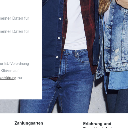
 meiner Daten für
n
 meiner Daten für
der EU-Verordnung
 Klicken auf
zerklärung
zur
Zahlungsarten
Erfahrung und