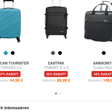
CAN TOURISTER
EASTPAK
SAMSONIT
ETDRIVER 3.0
TRANSIT R 4 S
Trolley Pilot
dgepäcktrolley
Handgepäckwagen
SPECTROLITE 2.0
57% RABATT
50% RABATT
48% RABAT
"PC-Anschlu
44,99 €
89,99 €
149,
,90 €
180,00 €
289,00 €
h interessieren