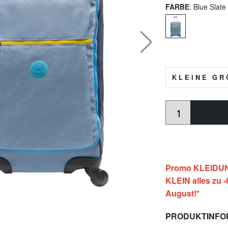
FARBE
: Blue Slat
KLEINE GRÖ
Promo KLEIDUNG
KLEIN alles zu 
August!*
PRODUKTINFO