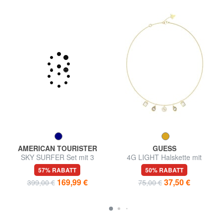
AMERICAN TOURISTER
GUESS
SKY SURFER Set mit 3
4G LIGHT Halskette mit
erweiterbaren Trolleys: Kabine,
mehreren Anhängern
57% RABATT
50% RABATT
mittel und groß
169,99 €
37,50 €
399,00 €
75,00 €