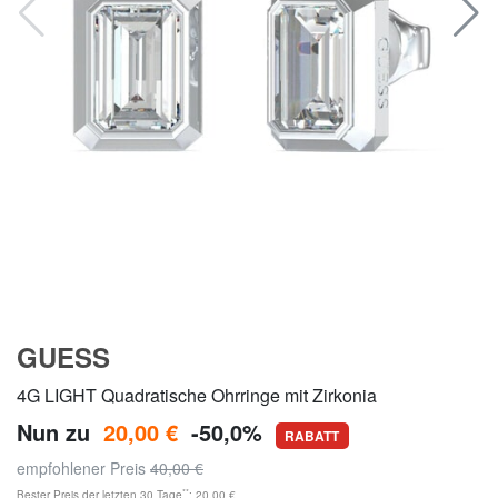
GUESS
4G LIGHT Quadratische Ohrringe mit Zirkonia
Nun zu
20,00 €
-50,0%
RABATT
empfohlener Preis
40,00 €
**
Bester Preis der letzten 30 Tage
: 20,00 €