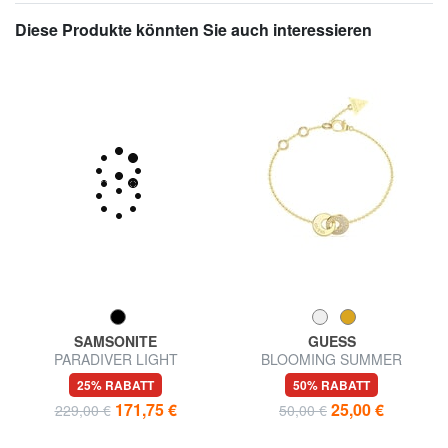
Diese Produkte könnten Sie auch interessieren
SAMSONITE
GUESS
PARADIVER LIGHT
BLOOMING SUMMER
Rollreisetasche in
Armband mit zwei ineinander
25% RABATT
50% RABATT
Kabinengröße
verschlungenen Kreisen
171,75 €
25,00 €
229,00 €
50,00 €