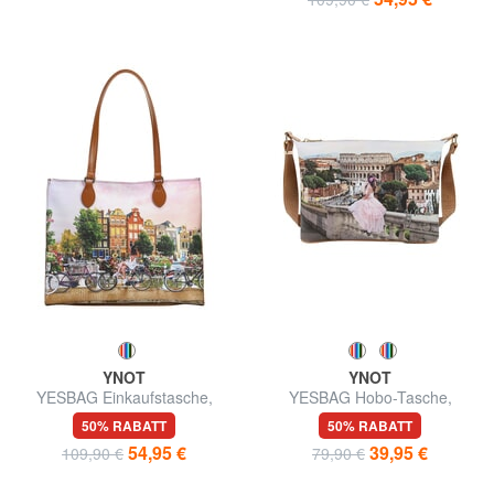
YNOT
YNOT
YESBAG Einkaufstasche,
YESBAG Hobo-Tasche,
Umhängetasche
Schultertasche
50% RABATT
50% RABATT
54,95 €
39,95 €
109,90 €
79,90 €