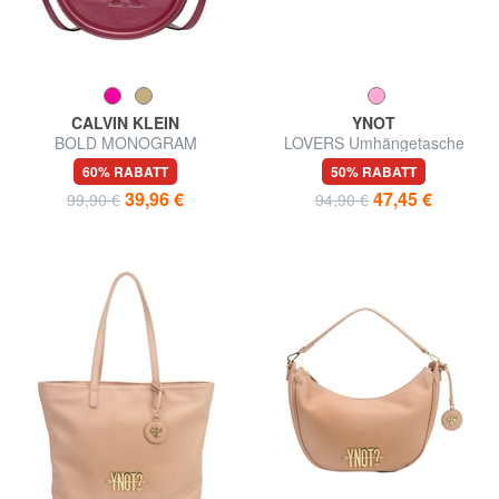
CALVIN KLEIN
YNOT
BOLD MONOGRAM
LOVERS Umhängetasche
Umhängetasche
60% RABATT
50% RABATT
39,96 €
47,45 €
99,90 €
94,90 €