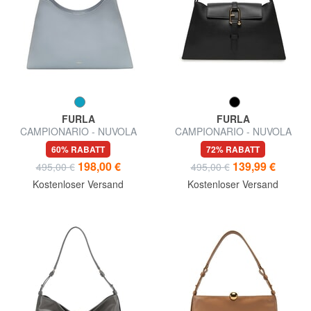
FURLA
FURLA
CAMPIONARIO - NUVOLA
CAMPIONARIO - NUVOLA
Umhängetasche
halbstarre Ledertasche
60% RABATT
72% RABATT
198,00 €
139,99 €
495,00 €
495,00 €
Kostenloser Versand
Kostenloser Versand