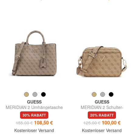
GUESS
GUESS
MERIDIAN 2 Umhängetasche
MERIDIAN 2 Schulter-
Kameratasche
30% RABATT
20% RABATT
108,50 €
100,00 €
155,00 €
125,00 €
Kostenloser Versand
Kostenloser Versand