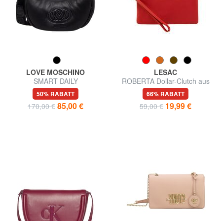
LOVE MOSCHINO
LESAC
SMART DAILY
ROBERTA Dollar-Clutch aus
Umhängetasche
Leder
50% RABATT
66% RABATT
85,00 €
19,99 €
170,00 €
59,00 €