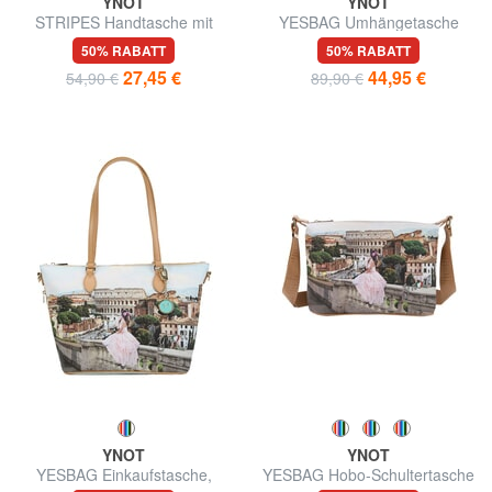
YNOT
YNOT
STRIPES Handtasche mit
YESBAG Umhängetasche
Schulterriemen
50% RABATT
50% RABATT
27,45 €
44,95 €
54,90 €
89,90 €
YNOT
YNOT
YESBAG Einkaufstasche,
YESBAG Hobo-Schultertasche