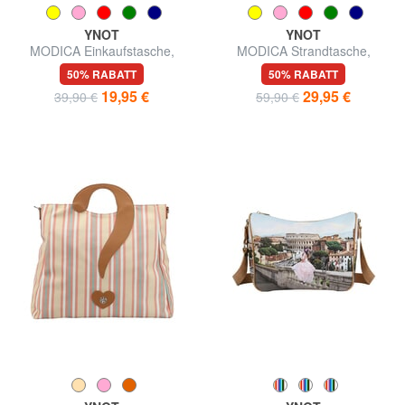
YNOT
YNOT
MODICA Einkaufstasche,
MODICA Strandtasche,
Umhängetasche
handlich
50% RABATT
50% RABATT
19,95 €
29,95 €
39,90 €
59,90 €