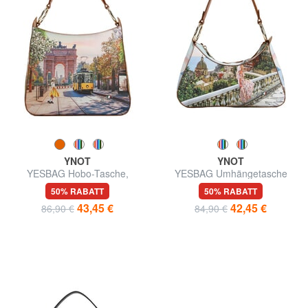
YNOT
YNOT
YESBAG Hobo-Tasche,
YESBAG Umhängetasche
Schultertasche
50% RABATT
50% RABATT
43,45 €
42,45 €
86,90 €
84,90 €