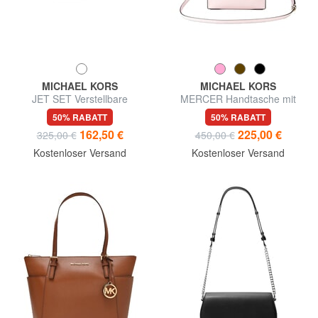
MICHAEL KORS
MICHAEL KORS
JET SET Verstellbare
MERCER Handtasche mit
Schultertasche aus Leder
Schulterriemen aus Leder
50% RABATT
50% RABATT
162,50 €
225,00 €
325,00 €
450,00 €
Kostenloser Versand
Kostenloser Versand