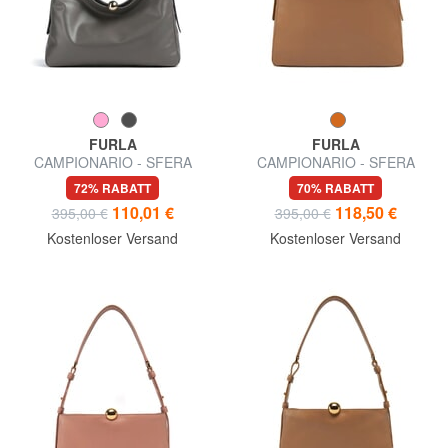
FURLA
FURLA
CAMPIONARIO - SFERA
CAMPIONARIO - SFERA
SOFT Schultertasche, Leder,
SOFT L Schultertasche, Leder
72% RABATT
70% RABATT
Hergestellt in Italien
110,01 €
118,50 €
395,00 €
395,00 €
Kostenloser Versand
Kostenloser Versand