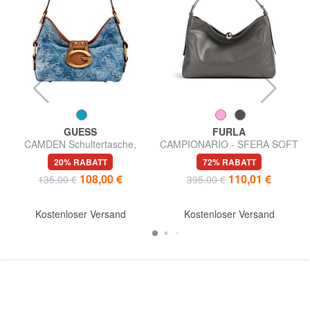
GUESS
FURLA
CAMDEN Schultertasche,
CAMPIONARIO - SFERA SOFT
verstellbar
Schultertasche, Leder,
20% RABATT
72% RABATT
Hergestellt in Italien
108,00 €
110,01 €
135,00 €
395,00 €
Kostenloser Versand
Kostenloser Versand