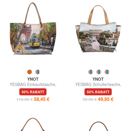
YNOT
YNOT
YESBAG Einkaufstasche,
YESBAG Schultertasche,
Umhängetasche
verstellbare Größe
50% RABATT
50% RABATT
58,45 €
49,95 €
116,90 €
99,90 €