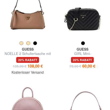
GUESS
GUESS
NOELLE 2 Schultertasche mit
GIRL Mini-
Schultergurt
Schulterkameratasche
20% RABATT
20% RABATT
108,00 €
60,00 €
135,00 €
75,00 €
Kostenloser Versand