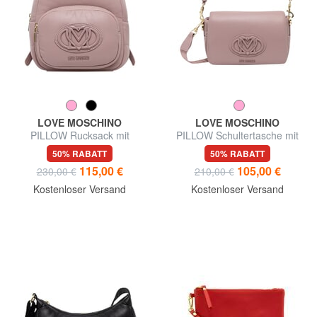
LOVE MOSCHINO
LOVE MOSCHINO
PILLOW Rucksack mit
PILLOW Schultertasche mit
Vordertasche
Schultergurt
50% RABATT
50% RABATT
115,00 €
105,00 €
230,00 €
210,00 €
Kostenloser Versand
Kostenloser Versand