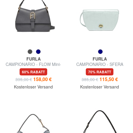
FURLA
FURLA
CAMPIONARIO - FLOW Mini-
CAMPIONARIO - SFERA
Handtasche mit
Mikro-Schultertasche
60% RABATT
70% RABATT
Schulterriemen
158,00 €
115,50 €
395,00 €
385,00 €
Kostenloser Versand
Kostenloser Versand