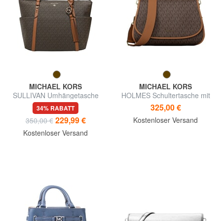
MICHAEL KORS
MICHAEL KORS
SULLIVAN Umhängetasche
HOLMES Schultertasche mit
Schultergurt
325,00 €
34% RABATT
229,99 €
Kostenloser Versand
350,00 €
Kostenloser Versand