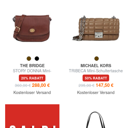
THE BRIDGE
MICHAEL KORS
STORY DONNA Mini-
TRIBECA Mini-Schultertasche
Umhängetasche aus Leder
aus Leder
20% RABATT
50% RABATT
288,00 €
147,50 €
360,00 €
295,00 €
Kostenloser Versand
Kostenloser Versand