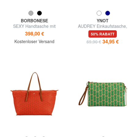
BORBONESE
YNOT
SEXY Handtasche mit
AUDREY Einkaufstasche,
Schulterriemen
Umhängetasche
398,00 €
50% RABATT
34,95 €
Kostenloser Versand
69,90 €