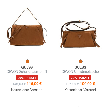
GUESS
GUESS
DEVON Schultertasche mit
DEVON Umhängetasche
Schultergurt
20% RABATT
20% RABATT
116,00 €
100,00 €
145,00 €
125,00 €
Kostenloser Versand
Kostenloser Versand