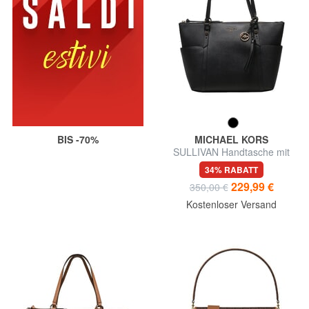
BIS -70%
MICHAEL KORS
SULLIVAN Handtasche mit
Schulterriemen
34% RABATT
229,99 €
350,00 €
Kostenloser Versand