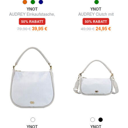
YNOT
YNOT
AUDREY Einkaufstasche,
AUDREY Clutch mit
Umhängetasche
Handgelenkschlaufe und
50% RABATT
50% RABATT
Schulterriemen
39,95 €
24,95 €
79,90 €
49,90 €
YNOT
YNOT