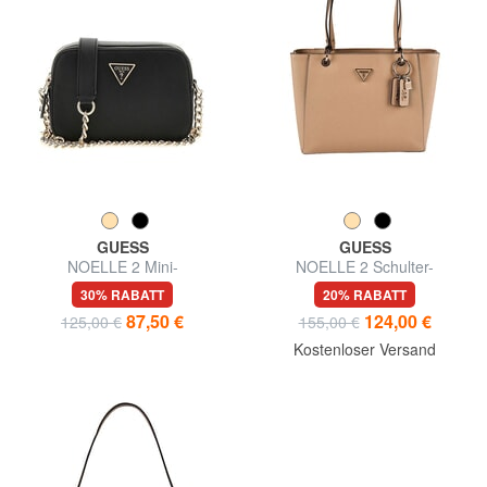
GUESS
GUESS
NOELLE 2 Mini-
NOELLE 2 Schulter-
Schulterkameratasche
Einkaufstasche
30% RABATT
20% RABATT
87,50 €
124,00 €
125,00 €
155,00 €
Kostenloser Versand