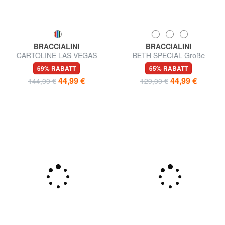
BRACCIALINI
BRACCIALINI
CARTOLINE LAS VEGAS
BETH SPECIAL Große
Große Geldbörse
Geldbörse mit Rundum-
69% RABATT
65% RABATT
Reißverschluss
44,99 €
44,99 €
144,00 €
129,00 €