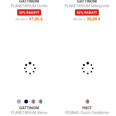
GATTINONI
GATTINONI
PLANETARIUM Große
PLANETARIUM Mittelgroße
Geldbörse mit
Geldbörse mit Klappe
50% RABATT
56% RABATT
Doppelreißverschluss
47,95 €
39,99 €
95,90 €
89,90 €
GATTINONI
YNOT
PLANETARIUM Kleine
YESBAG Clutch-Geldbörse