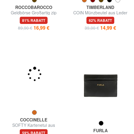
ROCCOBAROCCO
TIMBERLAND
Geldbörse Großartig zip
COIN Münzbeutel aus Leder
around in Haut
81% RABATT
62% RABATT
16,99 €
14,99 €
89,90 €
39,00 €
COCCINELLE
FURLA