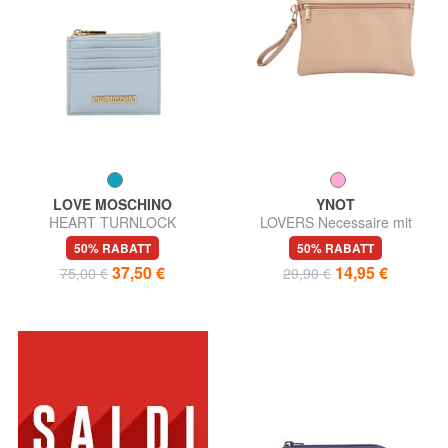
LOVE MOSCHINO
YNOT
HEART TURNLOCK
LOVERS Necessaire mit
Kartenetui / Münzbörse
Münzbeutel und Armband
50% RABATT
50% RABATT
37,50 €
14,95 €
75,00 €
29,90 €