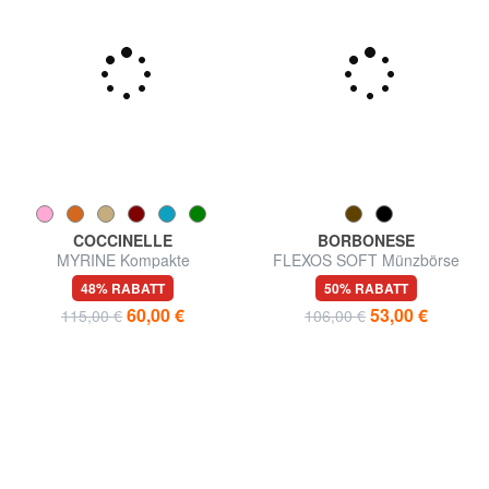
COCCINELLE
BORBONESE
MYRINE Kompakte
FLEXOS SOFT Münzbörse
Ledergeldbörse
mit Karabiner
48% RABATT
50% RABATT
60,00 €
53,00 €
115,00 €
106,00 €