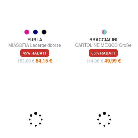
FURLA
BRACCIALINI
MIASOFIA Ledergeldbörse
CARTOLINE MEXICO Große
Geldbörse mit Rundum-
45% RABATT
65% RABATT
Reißverschluss
84,15 €
49,99 €
153,00 €
144,00 €