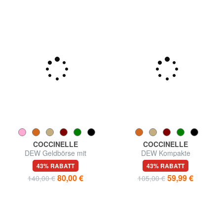
COCCINELLE
COCCINELLE
DEW Geldbörse mit
DEW Kompakte
Münzfach, aus Leder
Ledergeldbörse
43% RABATT
43% RABATT
80,00 €
59,99 €
140,00 €
105,00 €