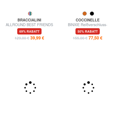
BRACCIALINI
COCCINELLE
ALLROUND BEST FRIENDS
BINXIE Reißverschluss-
Kompakte Geldbörse mit
Geldbörse
69% RABATT
50% RABATT
Reißverschluss
39,99 €
77,50 €
129,00 €
155,00 €