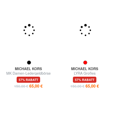
MICHAEL KORS
MICHAEL KORS
MK Damen-Ledergeldbörse
LYRA Großes
Lederportemonnaie
57% RABATT
57% RABATT
65,00 €
65,00 €
150,00 €
150,00 €