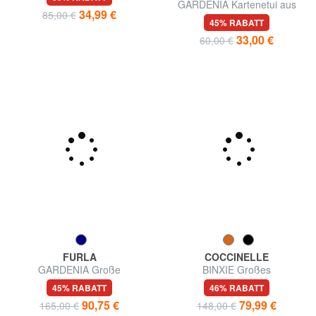
SOFTY Kartenetui aus
GARDENIA Kartenetui aus
gehämmertem Leder
Leder mit Andromeda-Print
59% RABATT
45% RABATT
34,99 €
33,00 €
85,00 €
60,00 €
FURLA
COCCINELLE
GARDENIA Große
BINXIE Großes
Lederbrieftasche mit
Lederportemonnaie
45% RABATT
46% RABATT