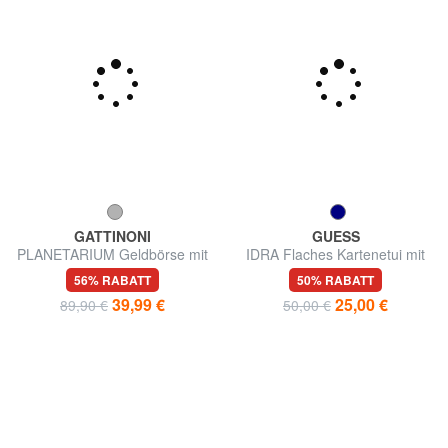
GATTINONI
GUESS
PLANETARIUM Geldbörse mit
IDRA Flaches Kartenetui mit
Rundum-Reißverschluss
Reißverschluss
56% RABATT
50% RABATT
39,99 €
25,00 €
89,90 €
50,00 €