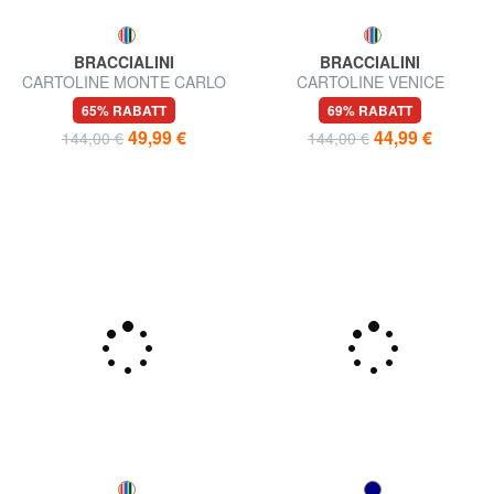
BRACCIALINI
BRACCIALINI
CARTOLINE MONTE CARLO
CARTOLINE VENICE
Mittelgroße Geldbörse
Mittelgroße Geldbörse
65% RABATT
69% RABATT
49,99 €
44,99 €
144,00 €
144,00 €