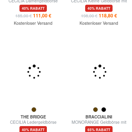
CECILIA Damengeldbörse
CECILIA Kleine Geldbörse mit
Reißverschluss
40% RABATT
40% RABATT
111,00 €
118,80 €
185,00 €
198,00 €
Kostenloser Versand
Kostenloser Versand
THE BRIDGE
BRACCIALINI
CECILIA Ledergeldbörse
MONORANGE Geldbörse mit
mittlerem Reißverschluss
40% RABATT
65% RABATT