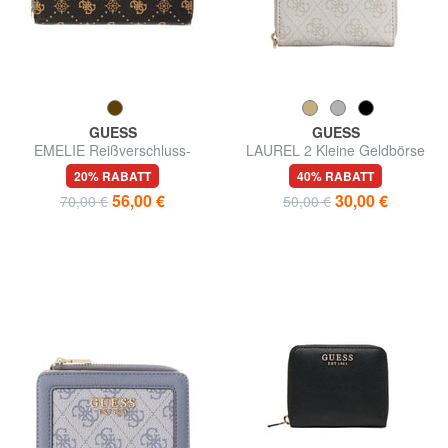
GUESS
GUESS
EMELIE Reißverschluss-
LAUREL 2 Kleine Geldbörse
Geldbörse
mit Rundum-Reißverschluss
20% RABATT
40% RABATT
56,00 €
30,00 €
70,00 €
50,00 €