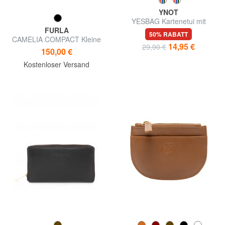
FURLA
YNOT
CAMELIA COMPACT Kleine
YESBAG Kartenetui mit
Geldbörse aus Leder
Reißverschluss und Armband
150,00 €
50% RABATT
14,95 €
Kostenloser Versand
29,90 €