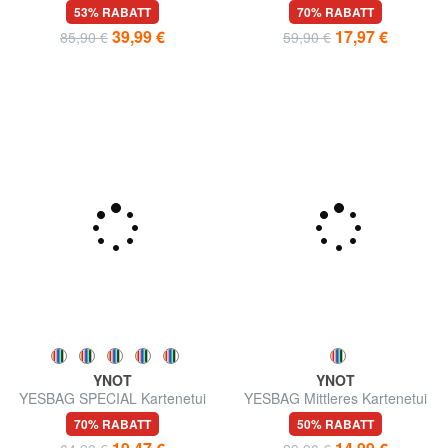
Geldbörse mit Überschlag
mit Handgelenktasche
53% RABATT
70% RABATT
39,99 €
17,97 €
85,90 €
59,90 €
YNOT
YNOT
YESBAG SPECIAL Kartenetui
YESBAG Mittleres Kartenetui
mit Doppelreißverschluss
mit Münzfach
70% RABATT
50% RABATT