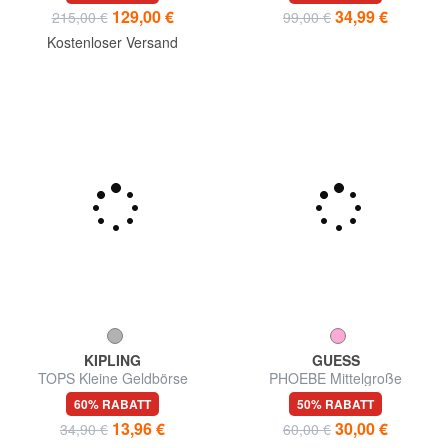
129,00 €
34,99 €
215,00 €
99,00 €
Kostenloser Versand
KIPLING
GUESS
TOPS Kleine Geldbörse
PHOEBE Mittelgroße
Geldbörse mit Reißverschluss
60% RABATT
50% RABATT
13,96 €
30,00 €
34,90 €
60,00 €