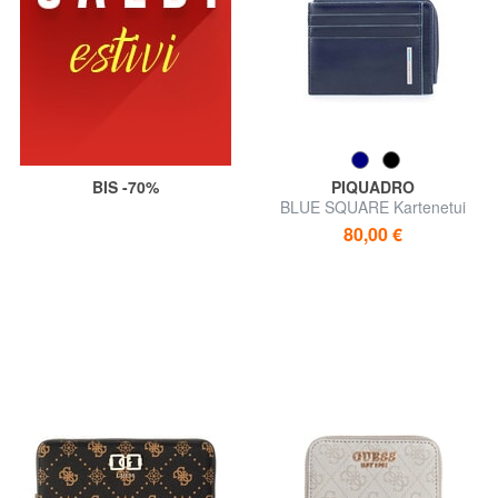
BIS -70%
PIQUADRO
BLUE SQUARE Kartenetui
aus Leder, mit Reißverschluss
80,00 €