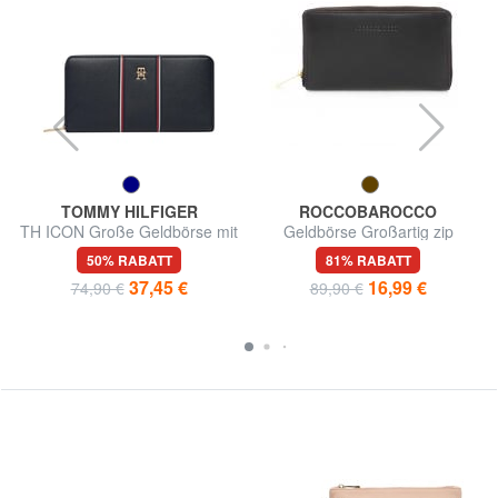
TOMMY HILFIGER
ROCCOBAROCCO
TH ICON Große Geldbörse mit
Geldbörse Großartig zip
Reißverschluss
around in Haut
50% RABATT
81% RABATT
37,45 €
16,99 €
74,90 €
89,90 €