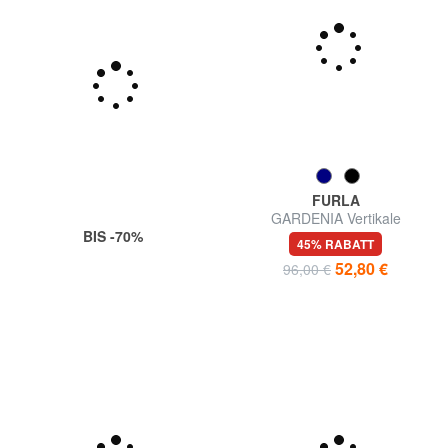
FURLA
GARDENIA Vertikale
BIS -70%
Ledergeldbörse
45% RABATT
52,80 €
96,00 €