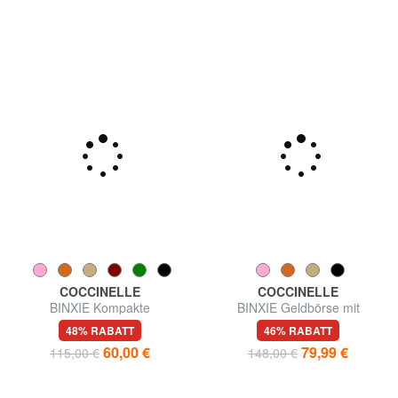
umlaufendem Reißverschluss
90,75 €
79,99 €
165,00 €
148,00 €
COCCINELLE
COCCINELLE
BINXIE Kompakte
BINXIE Geldbörse mit
Ledergeldbörse
Münzfach, aus Leder
48% RABATT
46% RABATT
60,00 €
79,99 €
115,00 €
148,00 €