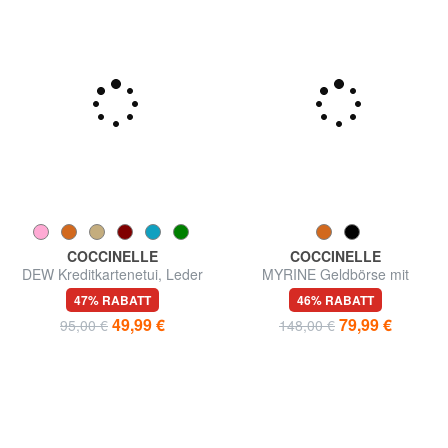
COCCINELLE
COCCINELLE
DEW Kreditkartenetui, Leder
MYRINE Geldbörse mit
Münzfach, aus Leder
47% RABATT
46% RABATT
49,99 €
79,99 €
95,00 €
148,00 €