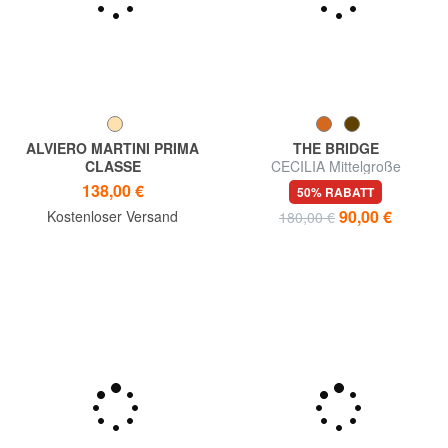
ALVIERO MARTINI PRIMA
THE BRIDGE
CLASSE
CECILIA Mittelgroße
Geldbörse GEO CLASSIC, mit
Lederbrieftasche mit
138,00 €
50% RABATT
Logoplakette
umlaufendem Reißverschluss
90,00 €
Kostenloser Versand
180,00 €