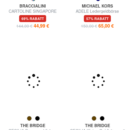
BRACCIALINI
MICHAEL KORS
CARTOLINE SINGAPORE
ADELE Ledergeldbörse
Mittelgroße Geldbörse
69% RABATT
57% RABATT
44,99 €
65,00 €
144,00 €
150,00 €
THE BRIDGE
THE BRIDGE