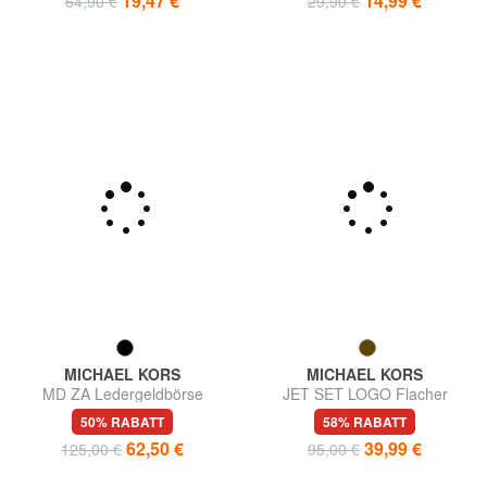
19,47 €
14,99 €
64,90 €
29,90 €
MICHAEL KORS
MICHAEL KORS
MD ZA Ledergeldbörse
JET SET LOGO Flacher
Kartenhalter
50% RABATT
58% RABATT
62,50 €
39,99 €
125,00 €
95,00 €