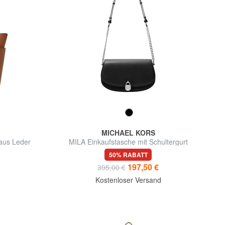
MICHAEL KORS
aus Leder
MILA Einkaufstasche mit Schultergurt
50% RABATT
197,50 €
395,00 €
d
Kostenloser Versand