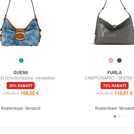
GUESS
FURLA
 Schultertasche, verstellbar
CAMPIONARIO - SFERA
Schultertasche, Leder, Hergestell
20% RABATT
72% RABATT
108,00 €
110,01 €
135,00 €
395,00 €
Kostenloser Versand
Kostenloser Versan