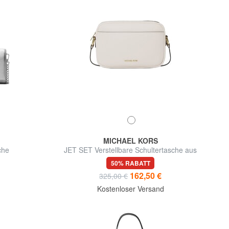
MICHAEL KORS
che
JET SET Verstellbare Schultertasche aus
Leder
50% RABATT
162,50 €
325,00 €
d
Kostenloser Versand