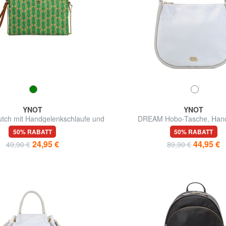
YNOT
YNOT
tch mit Handgelenkschlaufe und
DREAM Hobo-Tasche, Han
Schulterriemen
50% RABATT
50% RABATT
24,95 €
44,95 €
49,90 €
89,90 €