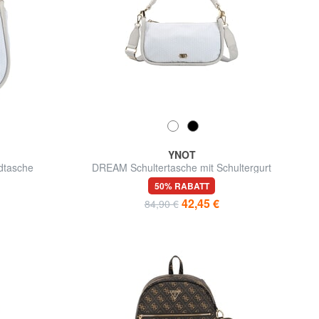
YNOT
dtasche
DREAM Schultertasche mit Schultergurt
50% RABATT
42,45 €
84,90 €