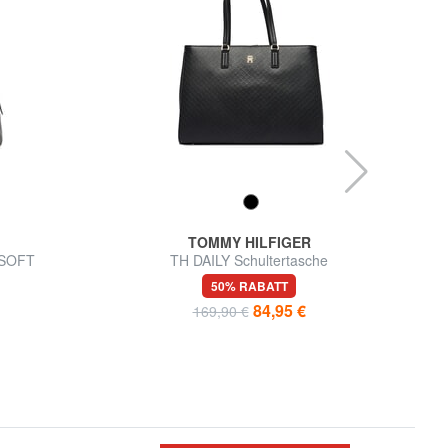
TOMMY HILFIGER
 SOFT
TH DAILY Schultertasche
TH
t in Italien
50% RABATT
84,95 €
169,90 €
d