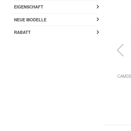
EIGENSCHAFT
NEUE MODELLE
RABATT
THE BRIDGE
MARTINA Schultertasche, Leder
CAMDEN
20% RABATT
238,40 €
298,00 €
Kostenloser Versand