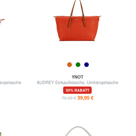
YNOT
ängetasche
AUDREY Einkaufstasche, Umhängetasche
50% RABATT
39,95 €
79,90 €