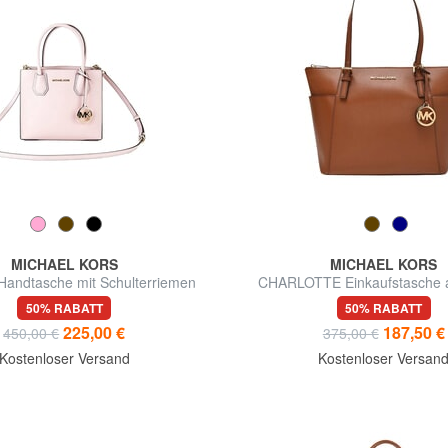
MICHAEL KORS
MICHAEL KORS
ndtasche mit Schulterriemen
CHARLOTTE Einkaufstasche 
aus Leder
50% RABATT
50% RABATT
225,00 €
187,50 €
450,00 €
375,00 €
Kostenloser Versand
Kostenloser Versan