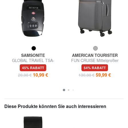
SAMSONITE
AMERICAN TOURISTER
GLOBAL TRAVEL TSA-
FUN CRUISE Mittelgroßer
Gepäckgurt, mit Kombination
erweiterbarer Trolley
45% RABATT
54% RABATT
10,99 €
59,99 €
20,00 €
130,00 €
Diese Produkte könnten Sie auch interessieren