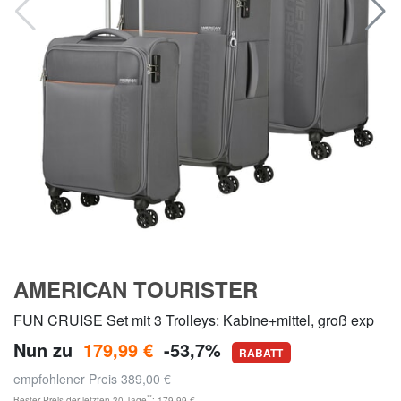
AMERICAN TOURISTER
FUN CRUISE Set mit 3 Trolleys: Kabine+mittel, groß exp
Nun zu
179,99 €
-53,7%
RABATT
empfohlener Preis
389,00 €
**
Bester Preis der letzten 30 Tage
: 179,99 €