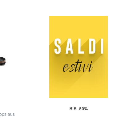
BIS -50%
ops aus
d