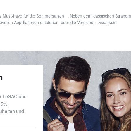
utes Must-have für die Sommersaison
. Neben dem klassischen Strandmo
evollen Applikationen entstehen, oder die Versionen „
Schmuck
“
n
er LeSAC und
 15%,
uheiten und