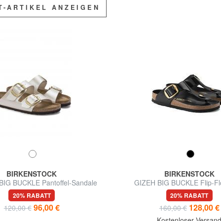
T-ARTIKEL ANZEIGEN
BIRKENSTOCK
BIRKENSTOCK
IG BUCKLE Pantoffel-Sandale
GIZEH BIG BUCKLE Flip-Fl
Lackleder
20% RABATT
20% RABATT
96,00 €
128,00 €
120,00 €
160,00 €
Kostenloser Versan