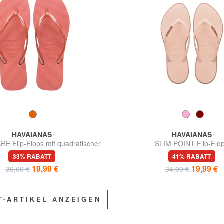
HAVAIANAS
HAVAIANAS
E Flip-Flops mit quadratischer
SLIM POINT Flip-Flo
Zehenpartie
33% RABATT
41% RABATT
19,99 €
19,99 €
30,00 €
34,00 €
T-ARTIKEL ANZEIGEN