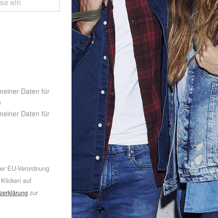
 meiner Daten für
n
 meiner Daten für
der EU-Verordnung
 Klicken auf
zerklärung
zur