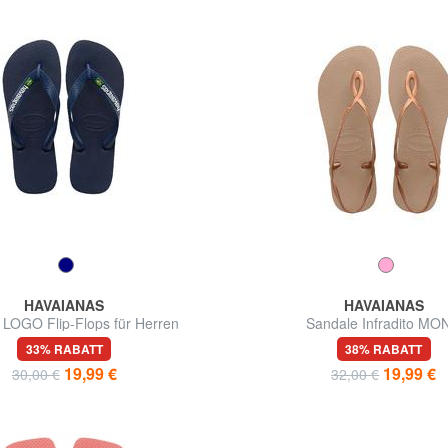
HAVAIANAS
HAVAIANAS
LOGO Flip-Flops für Herren
Sandale Infradito MO
33% RABATT
38% RABATT
19,99 €
19,99 €
30,00 €
32,00 €