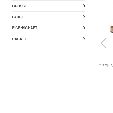
GRÖSSE
FARBE
EIGENSCHAFT
RABATT
BIRKENSTOCK
ARIZONA BIG BUCKLE Pantoffel-Sandale
GIZEH B
20% RABATT
96,00 €
120,00 €