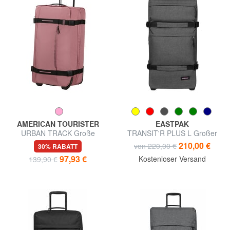
AMERICAN TOURISTER
EASTPAK
URBAN TRACK Große
TRANSIT'R PLUS L Großer
Trolley-Tasche
Einkaufswagen
210,00 €
von 220,00 €
30% RABATT
97,93 €
Kostenloser Versand
139,90 €