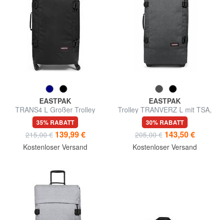
EASTPAK
EASTPAK
TRANS4 L Großer Trolley
Trolley TRANVERZ L mit TSA,
große Größe
35% RABATT
30% RABATT
139,99 €
143,50 €
215,00 €
205,00 €
Kostenloser Versand
Kostenloser Versand