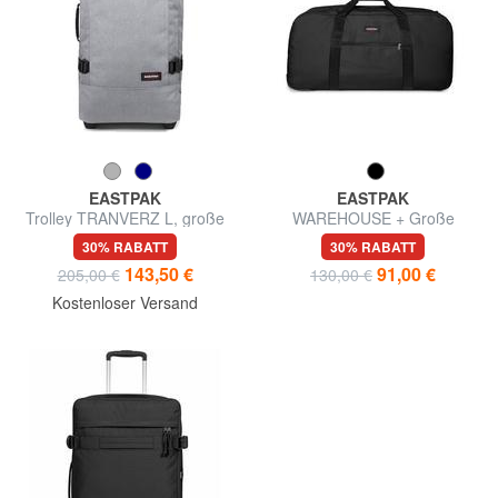
EASTPAK
EASTPAK
Trolley TRANVERZ L, große
WAREHOUSE + Große
Größe, mit TSA
Trolley-Tasche
30% RABATT
30% RABATT
143,50 €
91,00 €
205,00 €
130,00 €
Kostenloser Versand