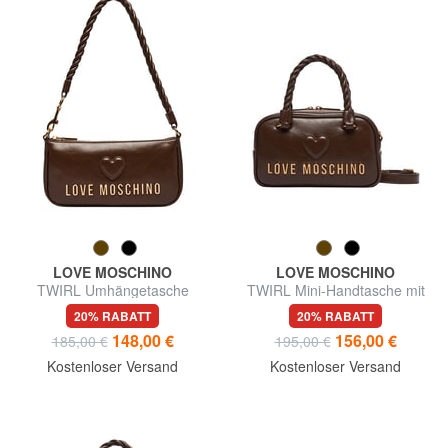
LOVE MOSCHINO
LOVE MOSCHINO
TWIRL Umhängetasche
TWIRL Mini-Handtasche mit
Schulterriemen
20% RABATT
20% RABATT
148,00 €
156,00 €
185,00 €
195,00 €
Kostenloser Versand
Kostenloser Versand