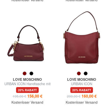
LOVE MOSCHINO
LOVE MOSCHINO
URBAN ICON Handtasche mit
URBAN ICON
Schulterriemen
Umhängetasche
20% RABATT
20% RABATT
156,00 €
160,00 €
195,00 €
200,00 €
Kostenloser Versand
Kostenloser Versand