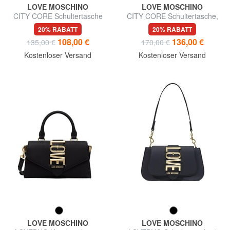
LOVE MOSCHINO
LOVE MOSCHINO
CITY CORE Schultertasche
CITY CORE Schultertasche,
mit zwei Henkeln
doppelt tragbar
20% RABATT
20% RABATT
108,00 €
136,00 €
135,00 €
170,00 €
Kostenloser Versand
Kostenloser Versand
LOVE MOSCHINO
LOVE MOSCHINO