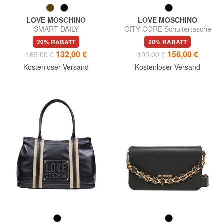
LOVE MOSCHINO
LOVE MOSCHINO
SMART DAILY
CITY CORE Schultertasche
Umhängetasche
20% RABATT
20% RABATT
132,00 €
156,00 €
165,00 €
195,00 €
Kostenloser Versand
Kostenloser Versand