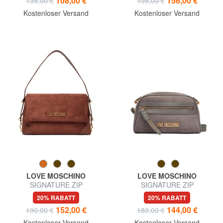
108,00 €
156,00 €
135,00 €
195,00 €
Kostenloser Versand
Kostenloser Versand
LOVE MOSCHINO
LOVE MOSCHINO
SIGNATURE ZIP
SIGNATURE ZIP
Schultertasche, verstellbar
Schultertasche, verstellbar
20% RABATT
20% RABATT
152,00 €
144,00 €
190,00 €
180,00 €
Kostenloser Versand
Kostenloser Versand