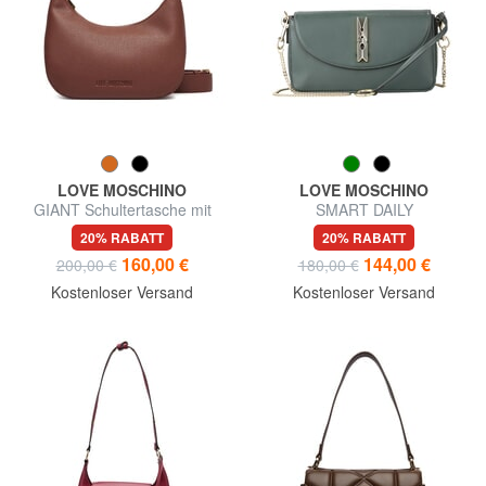
LOVE MOSCHINO
LOVE MOSCHINO
GIANT Schultertasche mit
SMART DAILY
Schultergurt
Umhängetasche
20% RABATT
20% RABATT
160,00 €
144,00 €
200,00 €
180,00 €
Kostenloser Versand
Kostenloser Versand