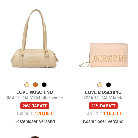
LOVE MOSCHINO
LOVE MOSCHINO
SMART DAILY Schultertasche,
SMART DAILY Mini-
verstellbar
Schultertasche
20% RABATT
20% RABATT
120,00 €
116,00 €
150,00 €
145,00 €
Kostenloser Versand
Kostenloser Versand