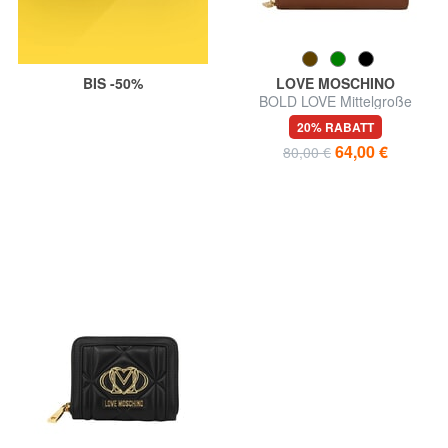
BIS -50%
LOVE MOSCHINO
BOLD LOVE Mittelgroße
Geldbörse mit Reißverschluss
20% RABATT
64,00 €
80,00 €