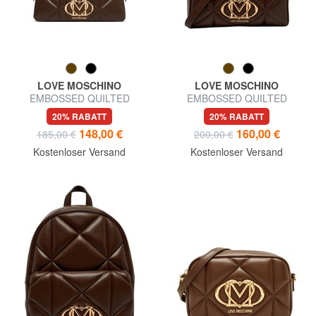
LOVE MOSCHINO
LOVE MOSCHINO
EMBOSSED QUILTED
EMBOSSED QUILTED
Umhängetasche
Handtasche mit
20% RABATT
20% RABATT
Schulterriemen
148,00 €
160,00 €
185,00 €
200,00 €
Kostenloser Versand
Kostenloser Versand