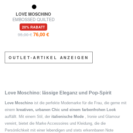
LOVE MOSCHINO
EMBOSSED QUILTED
Mittelgroße Geldbörse mit
20% RABATT
Reißverschluss
76,00 €
95,00 €
OUTLET-ARTIKEL ANZEIGEN
Love Moschino: lässige Eleganz und Pop-Spirit
Love Moschino
ist die perfekte Modemarke für die Frau, die gerne mit
einem
kreativen, urbanen Chic und einem farbenfrohen Look
auffällt. Mit einem Stil, der
italienische Mode
, Ironie und Glamour
vereint, bietet die Marke Accessoires und Kleidung, die die
Persönlichkeit mit einer lebendigen und stets erkennbaren Note