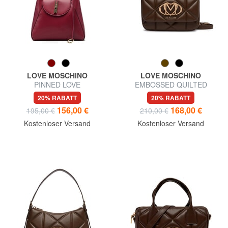
LOVE MOSCHINO
LOVE MOSCHINO
PINNED LOVE
EMBOSSED QUILTED
Umhängetasche
Schultertasche mit
20% RABATT
20% RABATT
Schultergurt
156,00 €
168,00 €
195,00 €
210,00 €
Kostenloser Versand
Kostenloser Versand