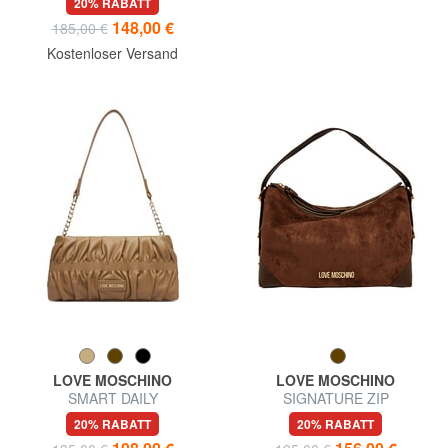
20% RABATT
148,00 €
185,00 €
Kostenloser Versand
LOVE MOSCHINO
LOVE MOSCHINO
SMART DAILY
SIGNATURE ZIP
Umhängetasche
Schultertasche, verstellbar
20% RABATT
20% RABATT