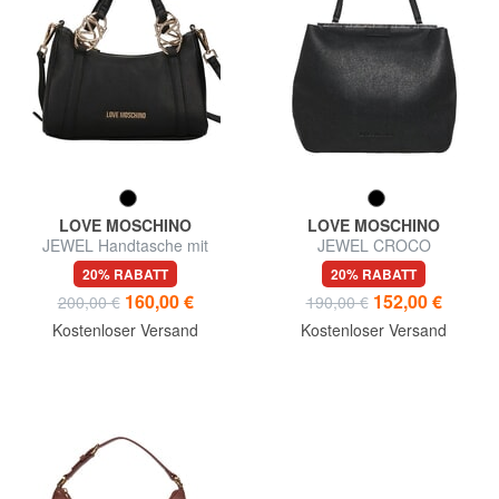
LOVE MOSCHINO
LOVE MOSCHINO
JEWEL Handtasche mit
JEWEL CROCO
Schulterriemen
Einkaufstasche,
20% RABATT
20% RABATT
Umhängetasche
160,00 €
152,00 €
200,00 €
190,00 €
Kostenloser Versand
Kostenloser Versand