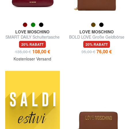
LOVE MOSCHINO
LOVE MOSCHINO
SMART DAILY Schultertasche
BOLD LOVE Große Geldbörse
mit Schultergurt
mit Reißverschluss
20% RABATT
20% RABATT
108,00 €
76,00 €
135,00 €
95,00 €
Kostenloser Versand