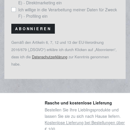
E) - Direktmarketing ein
Ich willige in die Verarbeitung meiner Daten für Zweck
F) - Profiling ein
ABONNIEREN
Gemäß den Artikeln 6, 7, 12 und 13 der EU-Verordnung
2016/679 („DSGVO“) erkläre ich durch Klicken auf „Abonnieren“,
dass ich die
Datenschutzerklärung
zur Kenntnis genommen
habe.
Rasche und kostenlose Lieferung
Bestellen Sie Ihre Lieblingsprodukte und
lassen Sie sie zu sich nach Hause liefern.
Kostenlose Lieferung bei Bestellungen über
€ 100