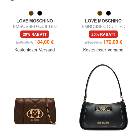
LOVE MOSCHINO
LOVE MOSCHINO
EMBOSSED QUILTED
EMBOSSED QUILTED
Schultertasche mit zwei
Schultertasche, gesteppt
20% RABATT
20% RABATT
Henkeln
184,00 €
172,00 €
230,00 €
215,00 €
Kostenloser Versand
Kostenloser Versand