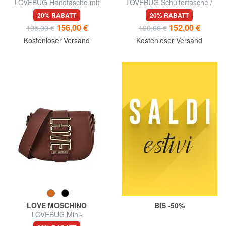
LOVEBUG Handtasche mit
LOVEBUG Schultertasche /
Schulterriemen
Umhängetasche
20% RABATT
20% RABATT
156,00 €
152,00 €
195,00 €
190,00 €
Kostenloser Versand
Kostenloser Versand
LOVE MOSCHINO
BIS -50%
LOVEBUG Mini-
Schultertasche