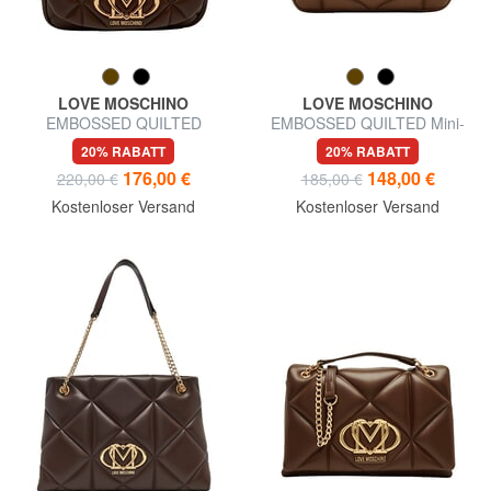
LOVE MOSCHINO
LOVE MOSCHINO
EMBOSSED QUILTED
EMBOSSED QUILTED Mini-
Gesteppter Rucksack
Stepptasche
20% RABATT
20% RABATT
176,00 €
148,00 €
220,00 €
185,00 €
Kostenloser Versand
Kostenloser Versand