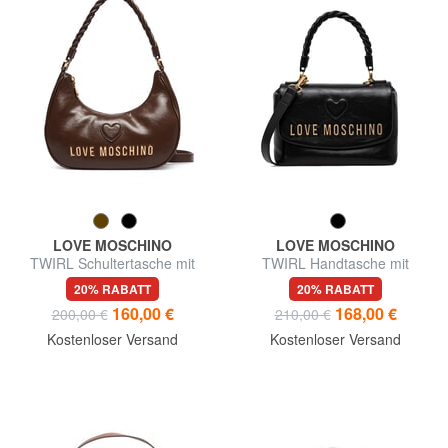
LOVE MOSCHINO
LOVE MOSCHINO
TWIRL Schultertasche mit
TWIRL Handtasche mit
Schultergurt
Schulterriemen
20% RABATT
20% RABATT
160,00 €
168,00 €
200,00 €
210,00 €
Kostenloser Versand
Kostenloser Versand