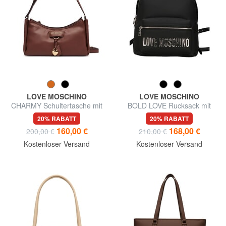
LOVE MOSCHINO
LOVE MOSCHINO
CHARMY Schultertasche mit
BOLD LOVE Rucksack mit
Schultergurt
Vordertasche
20% RABATT
20% RABATT
160,00 €
168,00 €
200,00 €
210,00 €
Kostenloser Versand
Kostenloser Versand