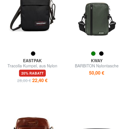
EASTPAK
KWAY
Tracolla Kumpel, aus Nylon
BARBITON Nylontasche
50,00 €
20% RABATT
22,40 €
28,00 €