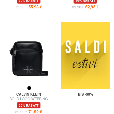
30% RABATT
30% RABATT
55,93 €
62,93 €
79,90 €
89,90 €
CALVIN KLEIN
BIS -50%
BOLD LOGO WEBBING
Umhängetasche
20% RABATT
71,92 €
89,90 €