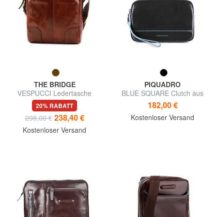
THE BRIDGE
PIQUADRO
VESPUCCI Ledertasche
BLUE SQUARE Clutch aus
Leder mit Manschette
182,00 €
20% RABATT
238,40 €
Kostenloser Versand
298,00 €
Kostenloser Versand