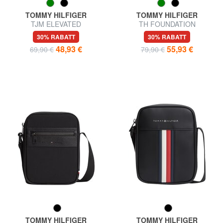
TOMMY HILFIGER
TOMMY HILFIGER
TJM ELEVATED
TH FOUNDATION
Umhängetasche
Umhängetasche
30% RABATT
30% RABATT
48,93 €
55,93 €
69,90 €
79,90 €
TOMMY HILFIGER
TOMMY HILFIGER