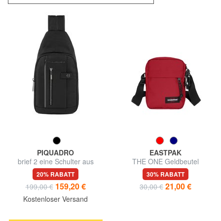
PIQUADRO
EASTPAK
brief 2 eine Schulter aus
THE ONE Geldbeutel
recyceltem Stoff
20% RABATT
30% RABATT
159,20 €
21,00 €
199,00 €
30,00 €
Kostenloser Versand