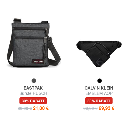
EASTPAK
CALVIN KLEIN
Bürste RUSCH
EMBLEM AOP
Umhängetasche
30% RABATT
30% RABATT
21,00 €
69,93 €
30,00 €
99,90 €