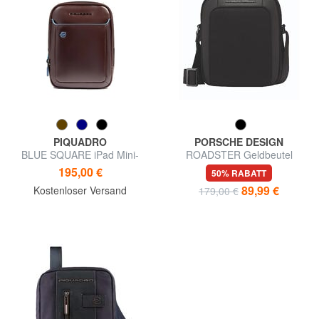
PIQUADRO
PORSCHE DESIGN
BLUE SQUARE iPad Mini-
ROADSTER Geldbeutel
Tasche
195,00 €
50% RABATT
89,99 €
Kostenloser Versand
179,00 €