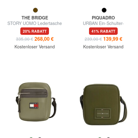
THE BRIDGE
PIQUADRO
STORY UOMO Ledertasche
URBAN Ein-Schulter-
mit Tasche
Rucksack mit iPad®mini-
20% RABATT
41% RABATT
Halterung
268,00 €
139,99 €
335,00 €
239,00 €
Kostenloser Versand
Kostenloser Versand