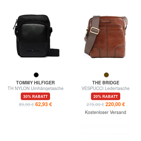
TOMMY HILFIGER
THE BRIDGE
TH NYLON Umhängetasche
VESPUCCI Ledertasche
30% RABATT
20% RABATT
62,93 €
220,00 €
89,90 €
275,00 €
Kostenloser Versand