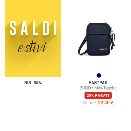
BIS -50%
EASTPAK
BUDDY Mini-Tasche
20% RABATT
22,40 €
28,00 €