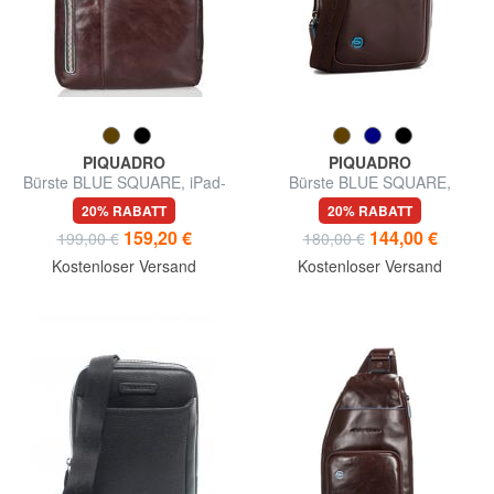
PIQUADRO
PIQUADRO
Bürste BLUE SQUARE, iPad-
Bürste BLUE SQUARE,
Halter
Tablet-Halter, aus Leder
20% RABATT
20% RABATT
159,20 €
144,00 €
199,00 €
180,00 €
Kostenloser Versand
Kostenloser Versand