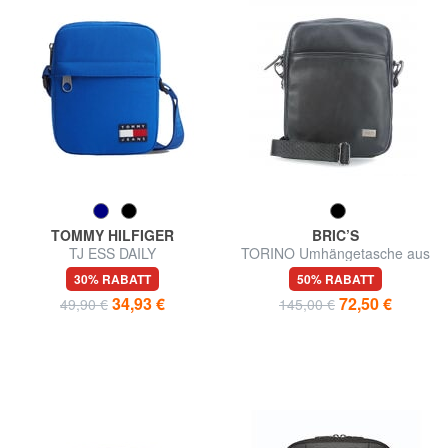
TOMMY HILFIGER
BRIC’S
TJ ESS DAILY
TORINO Umhängetasche aus
Umhängetasche
Leder
30% RABATT
50% RABATT
34,93 €
72,50 €
49,90 €
145,00 €