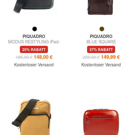
PIQUADRO
PIQUADRO
MODUS RESTYLING iPad-
BLUE SQUARE
Minitasche aus Leder
Schultertasche/Rucksack aus
20% RABATT
37% RABATT
Leder mit Mini-Tablet-
148,00 €
149,99 €
185,00 €
239,00 €
Halterung
Kostenloser Versand
Kostenloser Versand