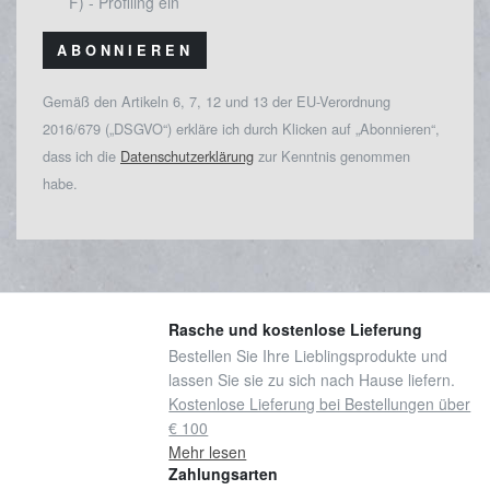
F) - Profiling ein
ABONNIEREN
Gemäß den Artikeln 6, 7, 12 und 13 der EU-Verordnung
2016/679 („DSGVO“) erkläre ich durch Klicken auf „Abonnieren“,
dass ich die
Datenschutzerklärung
zur Kenntnis genommen
habe.
Rasche und kostenlose Lieferung
Bestellen Sie Ihre Lieblingsprodukte und
lassen Sie sie zu sich nach Hause liefern.
Kostenlose Lieferung bei Bestellungen über
€ 100
Mehr lesen
Zahlungsarten