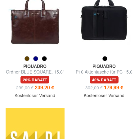
PIQUADRO
PIQUADRO
Ordner BLUE SQUARE, 15,6"
P16 Aktentasche für PC 15,6
PC-Halter, erweiterbar
"- iPad 10,5"
20% RABATT
40% RABATT
239,20 €
179,99 €
299,00 €
302,00 €
Kostenloser Versand
Kostenloser Versand