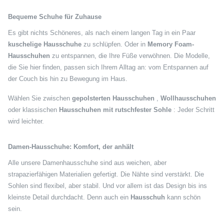
Bequeme Schuhe für Zuhause
Es gibt nichts Schöneres, als nach einem langen Tag in ein Paar
kuschelige Hausschuhe
zu schlüpfen. Oder in
Memory Foam-
Hausschuhen
zu entspannen, die Ihre Füße verwöhnen. Die Modelle,
die Sie hier finden, passen sich Ihrem Alltag an: vom Entspannen auf
der Couch bis hin zu Bewegung im Haus.
Wählen Sie zwischen
gepolsterten Hausschuhen
,
Wollhausschuhen
oder klassischen
Hausschuhen mit rutschfester Sohle
: Jeder Schritt
wird leichter.
Damen-Hausschuhe: Komfort, der anhält
Alle unsere Damenhausschuhe sind aus weichen, aber
strapazierfähigen Materialien gefertigt. Die Nähte sind verstärkt. Die
Sohlen sind flexibel, aber stabil. Und vor allem ist das Design bis ins
kleinste Detail durchdacht. Denn auch ein
Hausschuh
kann schön
sein.