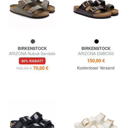
BIRKENSTOCK
BIRKENSTOCK
ARIZONA Nubuk-Sandale
ARIZONA EMBOSS
Ledersandalen
150,00 €
30% RABATT
70,00 €
Kostenloser Versand
100,00 €