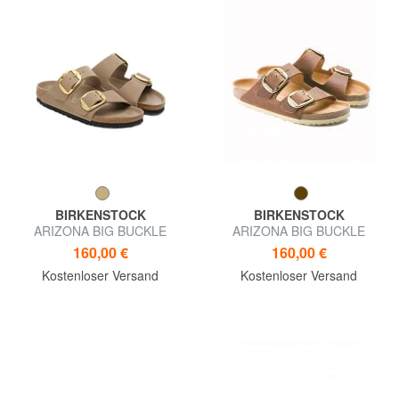
BIRKENSTOCK
BIRKENSTOCK
ARIZONA BIG BUCKLE
ARIZONA BIG BUCKLE
Lederpantoffel mit zwei
Sandale aus geöltem Leder
160,00 €
160,00 €
Riemen
Kostenloser Versand
Kostenloser Versand