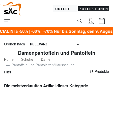
OUTLET
KOLLEKTIONEN
| -60% | -70% Nur bis Sonntag, den 9. August!*
Ordnen nach
RELEVANZ
Damenpantoffeln und Pantoffeln
Home
Schuhe
Damen
Pantoffeln und Pantoletten/Hausschuhe
18 Produkte
Filtri
Die meistverkauften Artikel dieser Kategorie