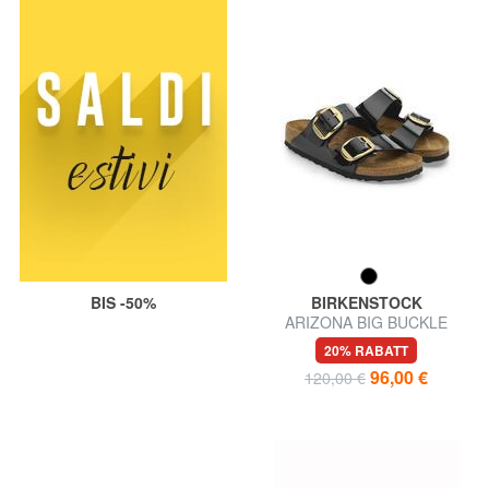
BIS -50%
BIRKENSTOCK
ARIZONA BIG BUCKLE
Lackpantoffel
20% RABATT
96,00 €
120,00 €