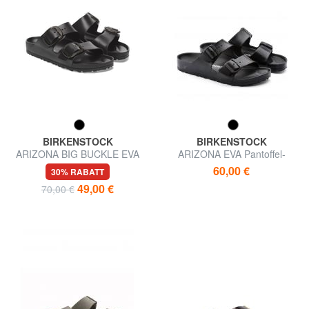
BIRKENSTOCK
BIRKENSTOCK
ARIZONA BIG BUCKLE EVA
ARIZONA EVA Pantoffel-
Gummipantoffeln
Sandale
60,00 €
30% RABATT
49,00 €
70,00 €