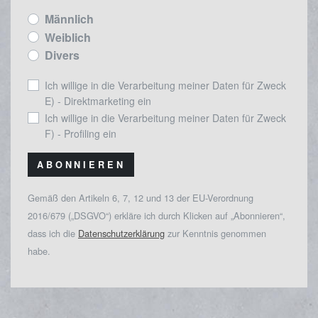
Männlich
Weiblich
Divers
Ich willige in die Verarbeitung meiner Daten für Zweck
E) - Direktmarketing ein
Ich willige in die Verarbeitung meiner Daten für Zweck
F) - Profiling ein
ABONNIEREN
Gemäß den Artikeln 6, 7, 12 und 13 der EU-Verordnung
2016/679 („DSGVO“) erkläre ich durch Klicken auf „Abonnieren“,
dass ich die
Datenschutzerklärung
zur Kenntnis genommen
habe.