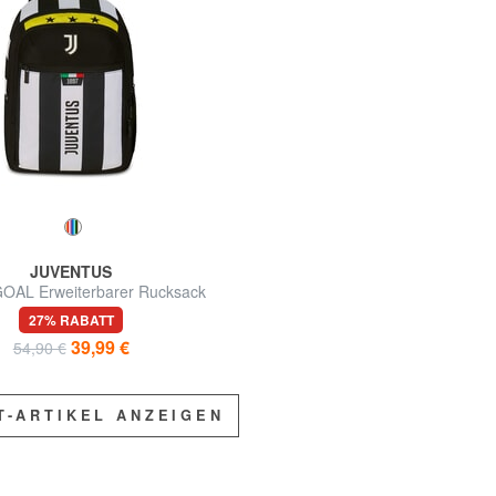
JUVENTUS
OAL Erweiterbarer Rucksack
27% RABATT
39,99 €
54,90 €
T-ARTIKEL ANZEIGEN