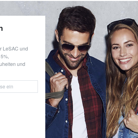
n
er LeSAC und
 15%,
uheiten und