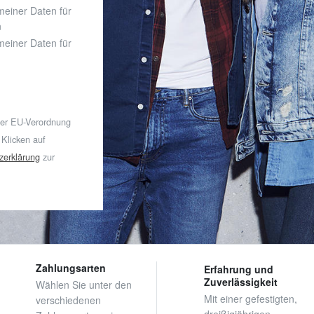
 meiner Daten für
n
 meiner Daten für
der EU-Verordnung
 Klicken auf
zerklärung
zur
Zahlungsarten
Erfahrung und
Zuverlässigkeit
Wählen Sie unter den
Mit einer gefestigten,
verschiedenen